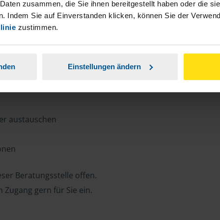
n, Zeit und Porto sparen und jederzeit
 Daten zusammen, die Sie ihnen bereitgestellt haben oder die s
. Indem Sie auf Einverstanden klicken, können Sie der Verwe
linie
zustimmen.
ansparent.
anden
Einstellungen ändern
ter austauschen
ionen
ser Beratungsstelle offen.
n Zugang gern für Sie ein.