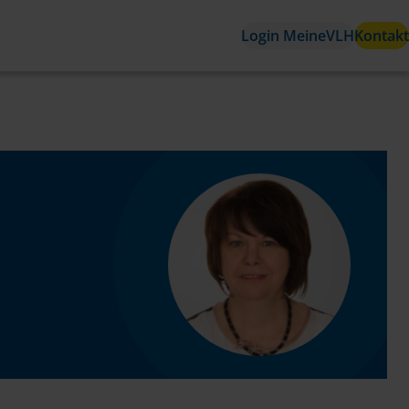
Login MeineVLH
Kontakt