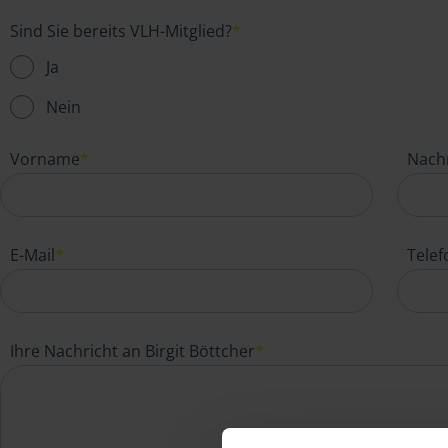
Sind Sie bereits VLH-Mitglied?
*
Ja
Nein
Vorname
*
Nach
E-Mail
*
Tele
Ihre Nachricht an Birgit Böttcher
*