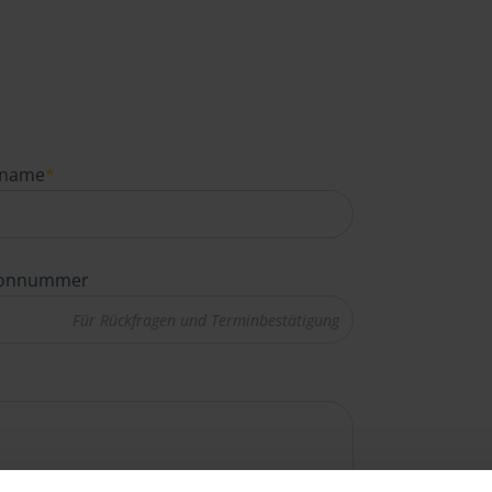
name
*
fonnummer