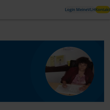
Login MeineVLH
Kontakt