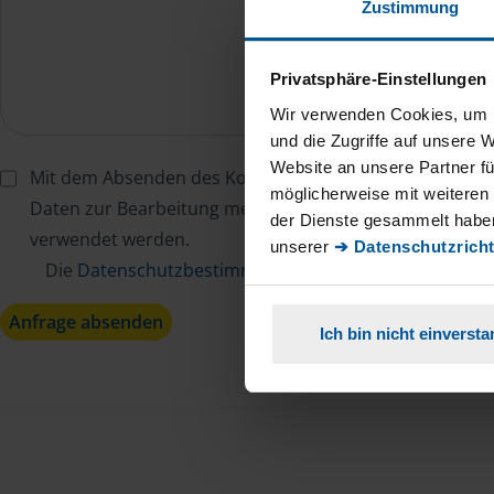
Zustimmung
Privatsphäre-Einstellungen
Wir verwenden Cookies, um I
und die Zugriffe auf unsere 
Website an unsere Partner fü
Mit dem Absenden des Kontaktformulars erkläre ich mi
möglicherweise mit weiteren
Daten zur Bearbeitung meines Anliegens sowie zur inter
der Dienste gesammelt haben
verwendet werden.
unserer
➔ Datenschutzricht
Die
Datenschutzbestimmungen
habe ich zur Kenntn
Anfrage absenden
Ich bin nicht einverst