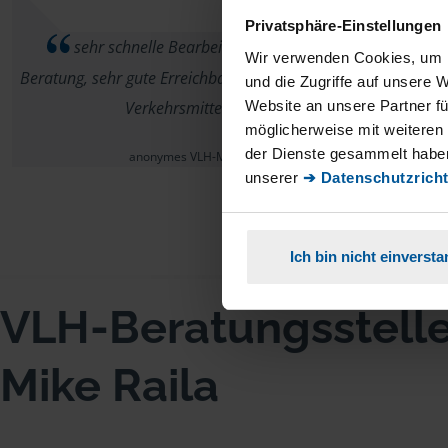
Privatsphäre-Einstellungen
sehr schnelle Bearbeitung, kompetente
Wir verwenden Cookies, um I
Beratung, sehr gute Erreichbarkeit mit öffentlichen
und die Zugriffe auf unsere 
Website an unsere Partner fü
Verkehrsmitteln,
möglicherweise mit weiteren
der Dienste gesammelt haben
anonymes VLH-Mitglied
unserer
➔ Datenschutzricht
Ich bin nicht einverst
VLH-Beratungsstell
Mike Raila