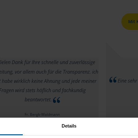
Mit
ielen Dank für Ihre schnelle und zuverlässige
itung, vor allem auch für die Transparenz. ich
Eine sehr
t habe wirklich keine Ahnung und jede meiner
Fragen wird stets höflich und fachkundig
beantwortet.
Fr. Bergk-Waldmann
Details