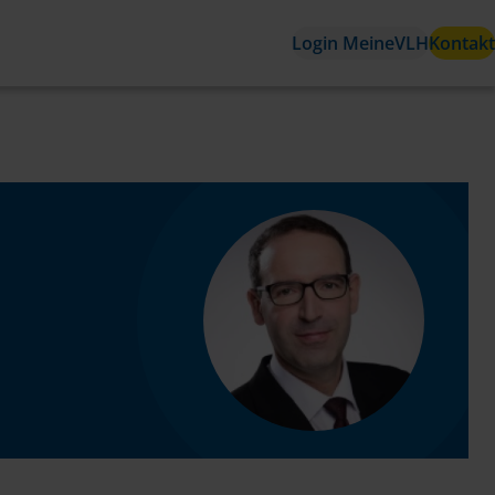
Login MeineVLH
Kontakt