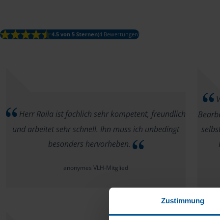
4.5 von 5 Sternen
(4 Bewertungen)
V
Herr Raila ist fachlich sehr kompetent, freundlich
Bearbe
und arbeitet sehr schnell. Ihn muss ich unbedingt
selbs
besonders hervorheben.
anonymes VLH-Mitglied
Zustimmung