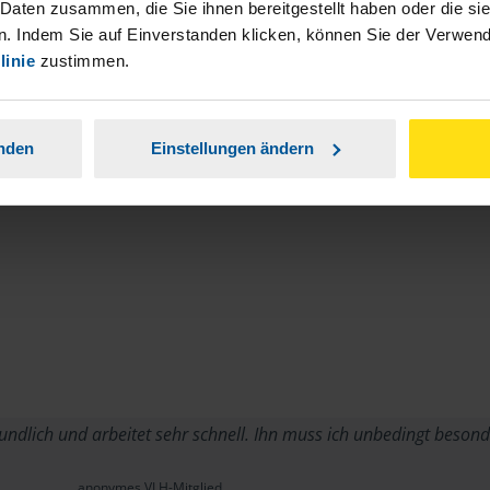
stständiger Tätigkeit und umsatzsteuerpflichtigen
 Daten zusammen, die Sie ihnen bereitgestellt haben oder die s
. Indem Sie auf Einverstanden klicken, können Sie der Verwe
linie
zustimmen.
anden
Einstellungen ändern
reundlich und arbeitet sehr schnell. Ihn muss ich unbedingt beso
anonymes VLH-Mitglied