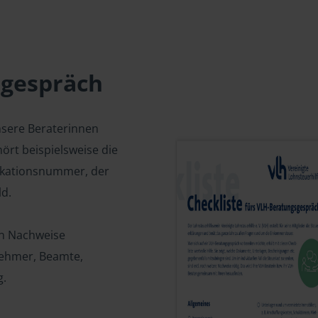
sgespräch
nsere Beraterinnen
ört beispielsweise die
fikationsnummer, der
d.
en Nachweise
tnehmer, Beamte,
g.