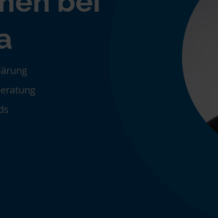
men bei
a
klärung
Beratung
ds