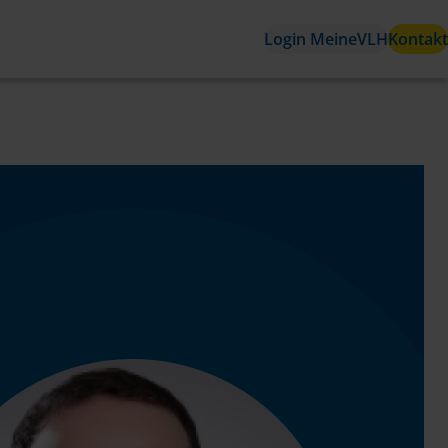
Login MeineVLH
Kontakt