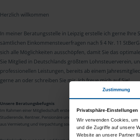
Herzlich willkommen
In meiner Beratungsstelle in Leipzig erstelle ich gerne Ihre
sämtlichen Einkommensteuerfragen nach § 4 Nr. 11 StBerG. 
sich alle Möglichkeiten ausschöpfen, damit Sie das optima
Sie Mitglied in Deutschlands größtem Lohnsteuerverein, un
professionellen Leistungen, bereits ab einem Jahresmitglie
gerne an oder schreiben Sie mir. Ich freue mich auf Sie!
Zustimmung
Unsere Beratungsbefugnis
Privatsphäre-Einstellungen
Im Rahmen einer Mitgliedschaft erstellen wir die Einkommensteuererkläru
Studierende, Rentner, Pensionäre und Unterhaltsempfänger nach § 4 Nr. 11
Wir verwenden Cookies, um I
aus Vermietung und Verpachtung sowie Kapitalerträgen sind wir in vielen Fäll
und die Zugriffe auf unsere 
Website an unsere Partner fü