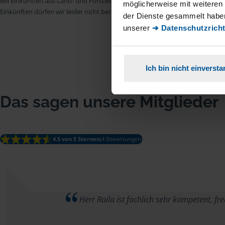
Bei Einkünften aus Land- und Forstwirtschaft, aus Gewerbebetrieb, aus selb
möglicherweise mit weiteren
Einkünften dürfen wir leider nicht beraten.
der Dienste gesammelt haben
unserer
➔ Datenschutzricht
Ich bin nicht einverst
Das sagen unsere Mitglieder
4.5 von 5 Sternen
(4 Bewertungen)
Herr Raila ist fachlich sehr kompetent, f