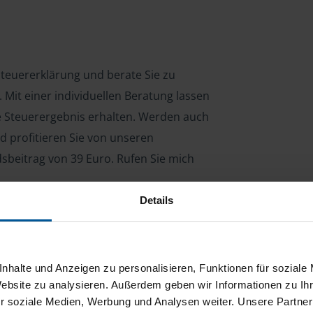
 Steuererklärung und berate Sie zu
Mit einer individuellen Beratung lassen
le Steuerergebnis erhalten. Werden auch
d profitieren Sie von unseren
dsbeitrag von 39 Euro. Rufen Sie mich
Details
ng für Arbeitnehmer, Beamte, Auszubildende,
 Steuerberatungsgesetz (StBerG). Auch bei Einkünften
nhalte und Anzeigen zu personalisieren, Funktionen für soziale
en der geeignete Dienstleister für Sie.
Website zu analysieren. Außerdem geben wir Informationen zu I
r soziale Medien, Werbung und Analysen weiter. Unsere Partner