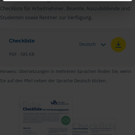
Checkliste für Arbeitnehmer, Beamte, Auszubildende und
Studenten sowie Rentner zur Verfügung.
Checkliste
Deutsch
PDF - 585 KB
Hinweis: Übersetzungen in mehreren Sprachen finden Sie, wenn
Sie auf den Pfeil neben der Sprache Deutsch klicken.