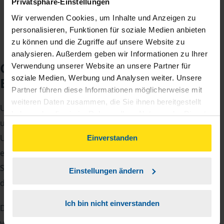
Privatsphäre-Einstellungen
Wir verwenden Cookies, um Inhalte und Anzeigen zu
personalisieren, Funktionen für soziale Medien anbieten
zu können und die Zugriffe auf unsere Website zu
analysieren. Außerdem geben wir Informationen zu Ihrer
Checkliste für Ihr
Verwendung unserer Website an unsere Partner für
soziale Medien, Werbung und Analysen weiter. Unsere
Beratungsgespräch
Partner führen diese Informationen möglicherweise mit
weiteren Daten zusammen, die Sie ihnen bereitgestellt
Um Ihre Steuererklärung erstellen zu können, benötigen
haben oder die sie im Rahmen Ihrer Nutzung der Dienste
unsere Beraterinnen und Berater eine Reihe von
gesammelt haben. Indem Sie auf Einverstanden klicken,
Unterlagen von Ihnen. Dazu gehört beispielsweise die
können Sie der Verwendung von Cookies, gemäß
Einverstanden
unserer
➔ Datenschutzrichtlinie
zustimmen.
elektronische Lohnsteuerbescheinigung, Ihre
Steueridentifikationsnummer, der Rentenbescheid oder
Einstellungen ändern
die Bescheinigung über das Kindergeld.
Ich bin nicht einverstanden
Damit Sie sich gut vorbereiten können und keinen der
vielen Nachweise vergessen, stellen wir Ihnen hier eine