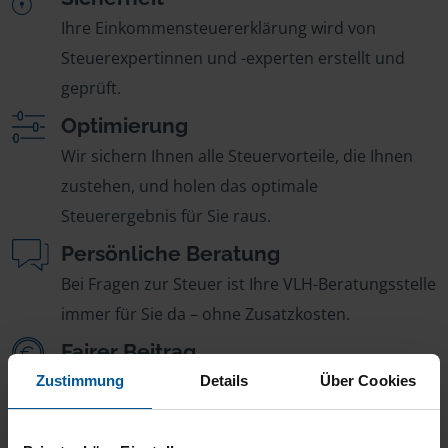
Ihre Einkommensteuererklärung wird von
Steuerexpertinnen und -experten erstellt und
geprüft.
Optimierung
Wir sichern Ihnen alle Steuervorteile, die Ihnen
zustehen, und holen das optimale
Steuerergebnis für Sie raus.
Persönliche Beratung
Bei Fragen zur Steuer ist Ihre VLH-Beratungsstelle
immer für Sie da – ohne Zusatzkosten.
Fairer Beitrag
Sie zahlen für alle unsere Leistungen nur einen
Zustimmung
Details
Über Cookies
jährlichen Mitgliedsbeitrag, der sich nach Ihren
Jahreseinnahmen richtet.