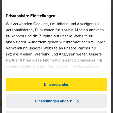
Privatsphäre-Einstellungen
Wir verwenden Cookies, um Inhalte und Anzeigen zu
personalisieren, Funktionen für soziale Medien anbieten
zu können und die Zugriffe auf unsere Website zu
analysieren. Außerdem geben wir Informationen zu Ihrer
Verwendung unserer Website an unsere Partner für
soziale Medien, Werbung und Analysen weiter. Unsere
Mit dem Absenden des Kontaktformulars erkläre ich
Partner führen diese Informationen möglicherweise mit
mich damit einverstanden, dass meine Daten zur
weiteren Daten zusammen, die Sie ihnen bereitgestellt
Bearbeitung meines Anliegens sowie zur internen
haben oder die sie im Rahmen Ihrer Nutzung der Dienste
Analyse der Zugriffsquelle verwendet werden.
gesammelt haben. Indem Sie auf Einverstanden klicken,
Die
Datenschutzbestimmungen
habe ich zur
können Sie der Verwendung von Cookies, gemäß
Einverstanden
unserer
➔ Datenschutzrichtlinie
zustimmen.
Kenntnis genommen.
*
Einstellungen ändern
Anfrage absenden