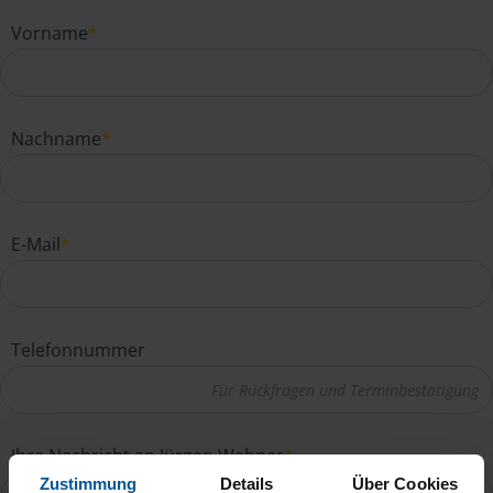
Vorname
*
Nachname
*
E-Mail
*
Telefonnummer
Ihre Nachricht an Jürgen Webner
*
Zustimmung
Details
Über Cookies