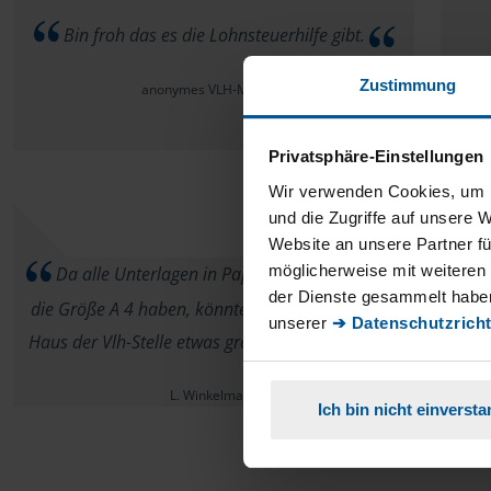
Bin froh das es die Lohnsteuerhilfe gibt.
Zustimmung
anonymes VLH-Mitglied
Privatsphäre-Einstellungen
Wir verwenden Cookies, um I
und die Zugriffe auf unsere 
Website an unsere Partner fü
möglicherweise mit weiteren
Da alle Unterlagen in Papierform in der Regel
der Dienste gesammelt haben
die Größe A 4 haben, könnte der Briefkasten am
unserer
➔ Datenschutzricht
Haus der Vlh-Stelle etwas großvolumiger sein
L. Winkelmann
Ich bin nicht einverst