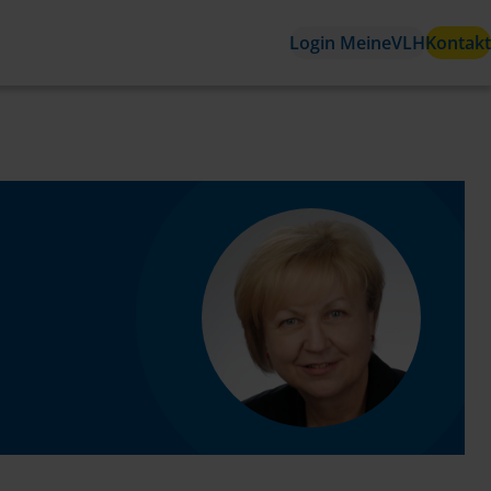
Login MeineVLH
Kontakt