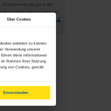
. Ich fühle mich sehr gut in der
telle von Heike Jahn in Coswig und
 allen Dingen Frau Jahn weiter.
Über Cookies
Gisela Gregor
 Medien anbieten zu können
hrer Verwendung unserer
 führen diese Informationen
ie im Rahmen Ihrer Nutzung
ndung von Cookies, gemäß
Einverstanden