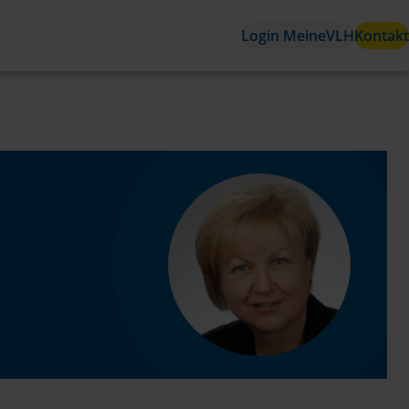
Login MeineVLH
Kontakt