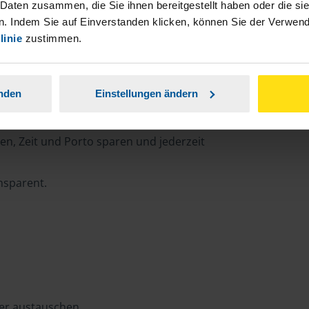
 Daten zusammen, die Sie ihnen bereitgestellt haben oder die s
. Indem Sie auf Einverstanden klicken, können Sie der Verwe
linie
zustimmen.
rtal
anden
Einstellungen ändern
n, Zeit und Porto sparen und jederzeit
ansparent.
ter austauschen