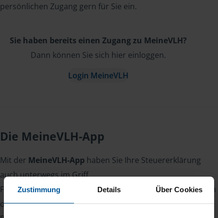
persönlichen Zugang gern für Sie ein.
Sie haben bereits einen Zugang zu MeineVLH?
Dann können Sie sich hier einloggen.
Login MeineVLH
Die MeineVLH-App
Mit der
MeineVLH-App
haben Sie Ihre Steuererklärung
auch unterwegs im Griff.
Fotografieren Sie Belege, laden Sie Dokumente sicher hoch
Zustimmung
Details
Über Cookies
oder lesen Sie Nachrichten von Ihrer Beraterin oder Ihrem