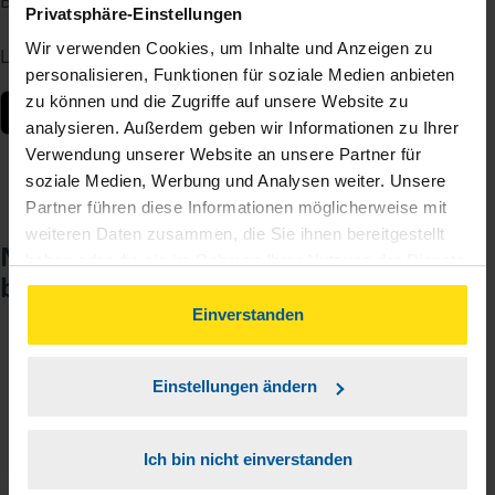
Berater – jederzeit und von überall.
Privatsphäre-Einstellungen
Wir verwenden Cookies, um Inhalte und Anzeigen zu
Laden Sie die App kostenlos herunter:
personalisieren, Funktionen für soziale Medien anbieten
zu können und die Zugriffe auf unsere Website zu
analysieren. Außerdem geben wir Informationen zu Ihrer
Verwendung unserer Website an unsere Partner für
soziale Medien, Werbung und Analysen weiter. Unsere
Partner führen diese Informationen möglicherweise mit
weiteren Daten zusammen, die Sie ihnen bereitgestellt
Noch keinen Zugang? So einfach
haben oder die sie im Rahmen Ihrer Nutzung der Dienste
beantragen Sie ihn.
gesammelt haben. Indem Sie auf Einverstanden klicken,
können Sie der Verwendung von Cookies, gemäß
Einverstanden
unserer
➔ Datenschutzrichtlinie
zustimmen.
Sie teilen mir mit, dass Sie MeineVLH nutzen
1
Einstellungen ändern
wollen.
Sie bekommen eine E-Mail mit Ihren Zugangsdaten
Ich bin nicht einverstanden
2
und einem Aktivierungslink.