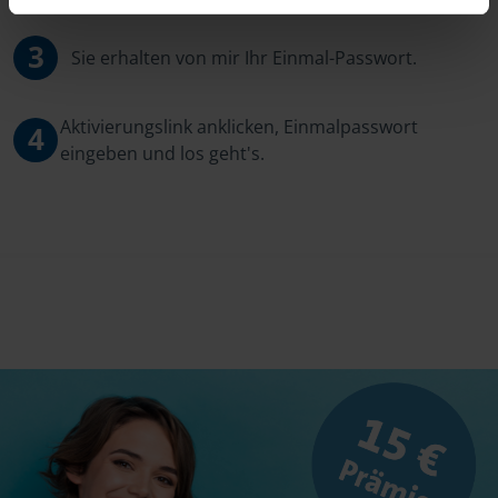
3
Sie erhalten von mir Ihr Einmal-Passwort.
Aktivierungslink anklicken, Einmalpasswort
4
eingeben und los geht's.