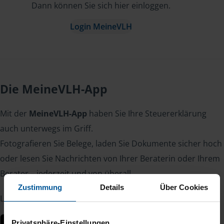
Dann können Sie sich hier einloggen.
Login MeineVLH
Die MeineVLH-App
Mit der
MeineVLH-App
haben Sie Ihre Steuererklärung
auch unterwegs im Griff.
Fotografieren Sie Belege, laden Sie Dokumente sicher hoch
oder lesen Sie Nachrichten von Ihrer Beraterin oder Ihrem
Berater – jederzeit und von überall.
Zustimmung
Details
Über Cookies
Laden Sie die App kostenlos herunter:
Privatsphäre-Einstellungen