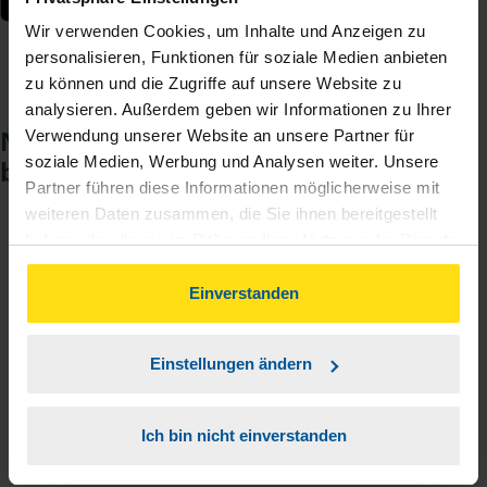
Wir verwenden Cookies, um Inhalte und Anzeigen zu
personalisieren, Funktionen für soziale Medien anbieten
zu können und die Zugriffe auf unsere Website zu
analysieren. Außerdem geben wir Informationen zu Ihrer
Noch keinen Zugang? So einfach
Verwendung unserer Website an unsere Partner für
soziale Medien, Werbung und Analysen weiter. Unsere
beantragen Sie ihn.
Partner führen diese Informationen möglicherweise mit
weiteren Daten zusammen, die Sie ihnen bereitgestellt
haben oder die sie im Rahmen Ihrer Nutzung der Dienste
Sie teilen mir mit, dass Sie MeineVLH nutzen
1
gesammelt haben. Indem Sie auf Einverstanden klicken,
wollen.
können Sie der Verwendung von Cookies, gemäß
Einverstanden
unserer
➔ Datenschutzrichtlinie
zustimmen.
Sie bekommen eine E-Mail mit Ihren Zugangsdaten
2
und einem Aktivierungslink.
Einstellungen ändern
3
Sie erhalten von mir Ihr Einmal-Passwort.
Ich bin nicht einverstanden