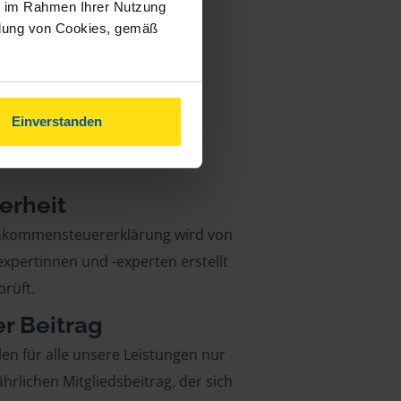
ie im Rahmen Ihrer Nutzung
ndung von Cookies, gemäß
Einverstanden
erheit
inkommensteuererklärung wird von
xpertinnen und -experten erstellt
rüft.
er Beitrag
len für alle unsere Leistungen nur
ährlichen Mitgliedsbeitrag, der sich