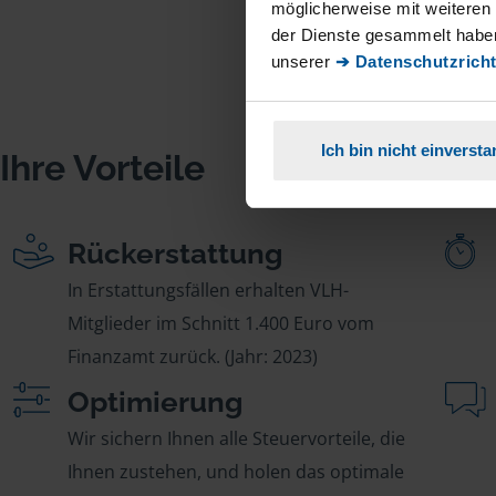
möglicherweise mit weiteren
der Dienste gesammelt haben
unserer
➔ Datenschutzricht
Ich bin nicht einverst
Ihre Vorteile
Rückerstattung
In Erstattungsfällen erhalten VLH-
Mitglieder im Schnitt 1.400 Euro vom
Finanzamt zurück. (Jahr: 2023)
Optimierung
Wir sichern Ihnen alle Steuervorteile, die
Ihnen zustehen, und holen das optimale