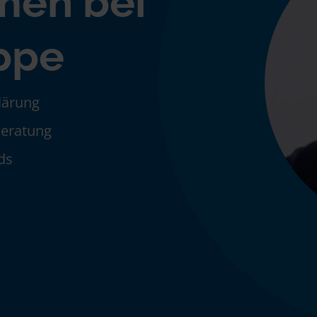
men bei
ppe
klärung
Beratung
ds