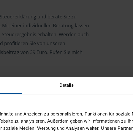
e Steuererklärung und berate Sie zu
Mit einer individuellen Beratung lassen
le Steuerergebnis erhalten. Werden auch
d profitieren Sie von unseren
dsbeitrag von 39 Euro. Rufen Sie mich
Details
ng für Arbeitnehmer, Beamte, Auszubildende,
 Steuerberatungsgesetz (StBerG). Auch bei Einkünften
en der geeignete Dienstleister für Sie.
nhalte und Anzeigen zu personalisieren, Funktionen für soziale
stständiger Tätigkeit und umsatzsteuerpflichtigen
Website zu analysieren. Außerdem geben wir Informationen zu I
r soziale Medien, Werbung und Analysen weiter. Unsere Partner