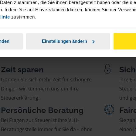
 Daten zusammen, die Sie ihnen bereitgestellt haben oder die s
. Indem Sie auf Einverstanden klicken, können Sie der Verwe
linie
zustimmen.
anden
Einstellungen ändern
Zeit sparen
Sich
Gönnen Sie sich mehr Zeit für schönere
Ihre E
Dinge – wir kümmern uns um Ihre
Steuere
Steuererklärung.
und gep
Persönliche Beratung
Fair
Bei Fragen zur Steuer ist Ihre VLH-
Sie zah
Beratungsstelle immer für Sie da – ohne
einen j