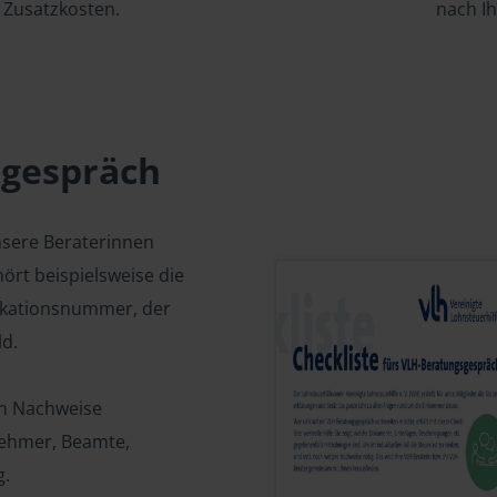
Zusatzkosten.
nach I
sgespräch
nsere Beraterinnen
ört beispielsweise die
fikationsnummer, der
d.
en Nachweise
tnehmer, Beamte,
g.