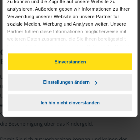
zu können und die Zugriffe auf unsere Website zu
Jahreseinnahmen richtet.
analysieren. Außerdem geben wir Informationen zu Ihrer
Verwendung unserer Website an unsere Partner für
soziale Medien, Werbung und Analysen weiter. Unsere
Partner führen diese Informationen möglicherweise mit
weiteren Daten zusammen, die Sie ihnen bereitgestellt
haben oder die sie im Rahmen Ihrer Nutzung der Dienste
Checkliste für Ihr
gesammelt haben. Indem Sie auf Einverstanden klicken,
Beratungsgespräch
können Sie der Verwendung von Cookies, gemäß
Einverstanden
unserer
➔ Datenschutzrichtlinie
zustimmen.
Um Ihre Steuererklärung erstellen zu können, benötigen
Einstellungen ändern
unsere Beraterinnen und Berater eine Reihe von
Unterlagen von Ihnen. Dazu gehört beispielsweise die
Ich bin nicht einverstanden
elektronische Lohnsteuerbescheinigung, Ihre
Steueridentifikationsnummer, der Rentenbescheid oder
die Bescheinigung über das Kindergeld.
Damit Sie sich gut vorbereiten können und keinen der