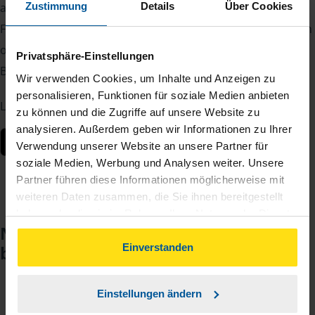
auch unterwegs im Griff.
Zustimmung
Details
Über Cookies
Fotografieren Sie Belege, laden Sie Dokumente sicher hoch
oder lesen Sie Nachrichten von Ihrer Beraterin oder Ihrem
Privatsphäre-Einstellungen
Berater – jederzeit und von überall.
Wir verwenden Cookies, um Inhalte und Anzeigen zu
personalisieren, Funktionen für soziale Medien anbieten
Laden Sie die App kostenlos herunter:
zu können und die Zugriffe auf unsere Website zu
analysieren. Außerdem geben wir Informationen zu Ihrer
Verwendung unserer Website an unsere Partner für
soziale Medien, Werbung und Analysen weiter. Unsere
Partner führen diese Informationen möglicherweise mit
weiteren Daten zusammen, die Sie ihnen bereitgestellt
haben oder die sie im Rahmen Ihrer Nutzung der Dienste
Noch keinen Zugang? So einfach
gesammelt haben. Indem Sie auf Einverstanden klicken,
können Sie der Verwendung von Cookies, gemäß
Einverstanden
beantragen Sie ihn.
unserer
➔ Datenschutzrichtlinie
zustimmen.
Einstellungen ändern
Sie teilen mir mit, dass Sie MeineVLH nutzen
1