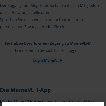
Der Zugang zum Mitgliederportal steht allen Mitgliedern
dieser Beratungsstelle offen.
Sprechen Sie mich einfach an – ich richte Ihren
persönlichen Zugang gern für Sie ein.
Sie haben bereits einen Zugang zu MeineVLH?
Dann können Sie sich hier einloggen.
Login MeineVLH
Die MeineVLH-App
Mit der
MeineVLH-App
haben Sie Ihre Steuererklärung