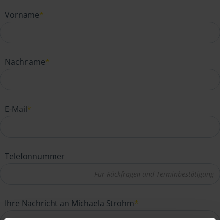
Vorname
*
Nachname
*
E-Mail
*
Telefonnummer
Ihre Nachricht an Michaela Strohm
*