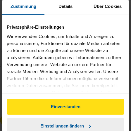
Zustimmung
Details
Über Cookies
Privatsphäre-Einstellungen
Wir verwenden Cookies, um Inhalte und Anzeigen zu
personalisieren, Funktionen für soziale Medien anbieten
zu können und die Zugriffe auf unsere Website zu
analysieren. Außerdem geben wir Informationen zu Ihrer
Verwendung unserer Website an unsere Partner für
Mit dem Absenden des Kontaktformulars erkläre ich
soziale Medien, Werbung und Analysen weiter. Unsere
mich damit einverstanden, dass meine Daten zur
Partner führen diese Informationen möglicherweise mit
Bearbeitung meines Anliegens sowie zur internen
weiteren Daten zusammen, die Sie ihnen bereitgestellt
Analyse der Zugriffsquelle verwendet werden.
haben oder die sie im Rahmen Ihrer Nutzung der Dienste
Die
Datenschutzbestimmungen
habe ich zur
gesammelt haben. Indem Sie auf Einverstanden klicken,
Kenntnis genommen.
*
können Sie der Verwendung von Cookies, gemäß
Einverstanden
unserer
➔ Datenschutzrichtlinie
zustimmen.
Anfrage absenden
Einstellungen ändern