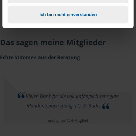
Ich bin nicht einverstanden
Das sagen meine Mitglieder
Echte Stimmen aus der Beratung
Vielen Dank für die vollumfänglich sehr gute
Mandantenbetreuung. FG. K. Buder
anonymes VLH-Mitglied