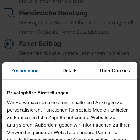
Steuerergebnis für Sie raus.
Persönliche Beratung
Bei Fragen zur Steuer ist Ihre VLH-Beratungsstelle
immer für Sie da – ohne Zusatzkosten.
Fairer Beitrag
Sie zahlen für alle unsere Leistungen nur einen
jährlichen Mitgliedsbeitrag, der sich nach Ihren
Zustimmung
Details
Über Cookies
Jahreseinnahmen richtet.
Privatsphäre-Einstellungen
Wir verwenden Cookies, um Inhalte und Anzeigen zu
personalisieren, Funktionen für soziale Medien anbieten
Checkliste für Ihr
zu können und die Zugriffe auf unsere Website zu
Beratungsgespräch
analysieren. Außerdem geben wir Informationen zu Ihrer
Verwendung unserer Website an unsere Partner für
soziale Medien, Werbung und Analysen weiter. Unsere