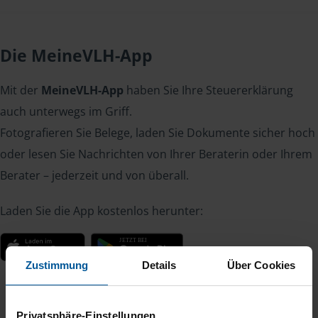
Die MeineVLH-App
Mit der
MeineVLH-App
haben Sie Ihre Steuererklärung
auch unterwegs im Griff.
Fotografieren Sie Belege, laden Sie Dokumente sicher hoch
oder lesen Sie Nachrichten von Ihrer Beraterin oder Ihrem
Berater – jederzeit und von überall.
Laden Sie die App kostenlos herunter:
Zustimmung
Details
Über Cookies
Privatsphäre-Einstellungen