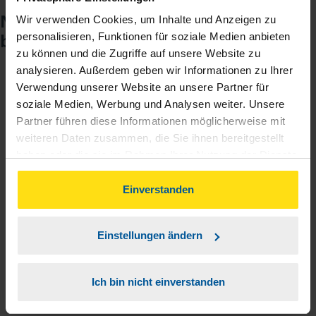
Noch keinen Zugang? So einfach
Wir verwenden Cookies, um Inhalte und Anzeigen zu
beantragen Sie ihn.
personalisieren, Funktionen für soziale Medien anbieten
zu können und die Zugriffe auf unsere Website zu
analysieren. Außerdem geben wir Informationen zu Ihrer
Verwendung unserer Website an unsere Partner für
Sie teilen mir mit, dass Sie MeineVLH nutzen
1
soziale Medien, Werbung und Analysen weiter. Unsere
wollen.
Partner führen diese Informationen möglicherweise mit
weiteren Daten zusammen, die Sie ihnen bereitgestellt
Sie bekommen eine E-Mail mit Ihren Zugangsdaten
2
haben oder die sie im Rahmen Ihrer Nutzung der Dienste
und einem Aktivierungslink.
gesammelt haben. Indem Sie auf Einverstanden klicken,
können Sie der Verwendung von Cookies, gemäß
Einverstanden
3
unserer
➔ Datenschutzrichtlinie
zustimmen.
Sie erhalten von mir Ihr Einmal-Passwort.
Einstellungen ändern
Aktivierungslink anklicken, Einmalpasswort
4
eingeben und los geht's.
Ich bin nicht einverstanden