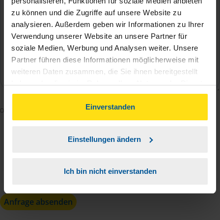
personalisieren, Funktionen für soziale Medien anbieten
zu können und die Zugriffe auf unsere Website zu
analysieren. Außerdem geben wir Informationen zu Ihrer
Verwendung unserer Website an unsere Partner für
soziale Medien, Werbung und Analysen weiter. Unsere
Partner führen diese Informationen möglicherweise mit
weiteren Daten zusammen, die Sie ihnen bereitgestellt
haben oder die sie im Rahmen Ihrer Nutzung der Dienste
gesammelt haben. Indem Sie auf Einverstanden klicken,
können Sie der Verwendung von Cookies, gemäß
Einverstanden
Mit dem Absenden des Kontaktformulars erkläre ich
unserer
➔ Datenschutzrichtlinie
zustimmen.
mich damit einverstanden, dass meine Daten zur
Bearbeitung meines Anliegens sowie zur internen
Einstellungen ändern
Analyse der Zugriffsquelle verwendet werden.
Die
Datenschutzbestimmungen
habe ich zur
Ich bin nicht einverstanden
Kenntnis genommen.
*
Anfrage absenden