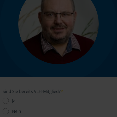
Sind Sie bereits VLH-Mitglied?
*
Ja
Nein