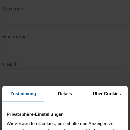
Vorname
*
Nachname
*
E-Mail
*
Telefonnummer
Zustimmung
Details
Über Cookies
Privatsphäre-Einstellungen
Ihre Nachricht an Jürgen Blüthgen
*
Wir verwenden Cookies, um Inhalte und Anzeigen zu