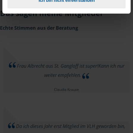
Ich bin nicht einverstanden
Das sagen meine Mitglieder
Echte Stimmen aus der Beratung
Frau Albrecht aus St. Gangloff ist super!Kann ich nur
weiter empfehlen.
Claudia Krause
Da ich dieses Jahr erst Mitglied im VLH geworden bin,