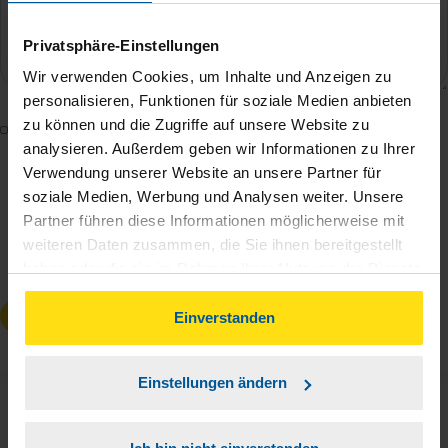
Privatsphäre-Einstellungen
Wir verwenden Cookies, um Inhalte und Anzeigen zu
personalisieren, Funktionen für soziale Medien anbieten
zu können und die Zugriffe auf unsere Website zu
Mit dem Absenden des Kontaktformulars erkläre ich
analysieren. Außerdem geben wir Informationen zu Ihrer
mich damit einverstanden, dass meine Daten zur
Verwendung unserer Website an unsere Partner für
Bearbeitung meines Anliegens sowie zur internen
soziale Medien, Werbung und Analysen weiter. Unsere
Analyse der Zugriffsquelle verwendet werden.
Partner führen diese Informationen möglicherweise mit
Die
Datenschutzbestimmungen
habe ich zur
weiteren Daten zusammen, die Sie ihnen bereitgestellt
Kenntnis genommen.
*
haben oder die sie im Rahmen Ihrer Nutzung der Dienste
gesammelt haben. Indem Sie auf Einverstanden klicken,
Anfrage absenden
können Sie der Verwendung von Cookies, gemäß
Einverstanden
unserer
➔ Datenschutzrichtlinie
zustimmen.
Einstellungen ändern