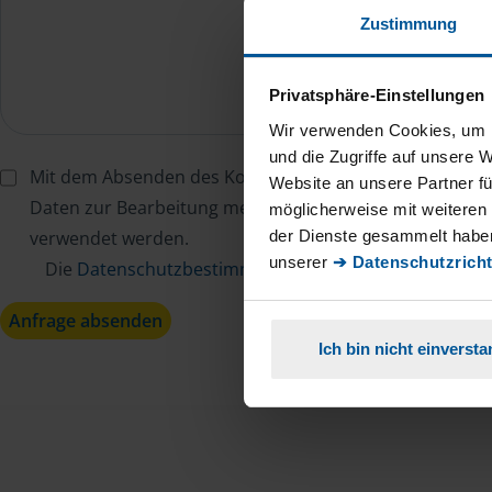
Zustimmung
Privatsphäre-Einstellungen
Wir verwenden Cookies, um I
und die Zugriffe auf unsere 
Mit dem Absenden des Kontaktformulars erkläre ich mi
Website an unsere Partner fü
Daten zur Bearbeitung meines Anliegens sowie zur inter
möglicherweise mit weiteren
der Dienste gesammelt haben
verwendet werden.
unserer
➔ Datenschutzricht
Die
Datenschutzbestimmungen
habe ich zur Kenntn
Anfrage absenden
Ich bin nicht einverst