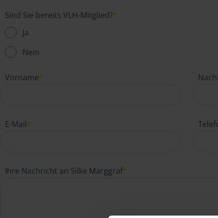
Sind Sie bereits VLH-Mitglied?
*
Ja
Nein
Vorname
*
Nach
E-Mail
*
Tele
Ihre Nachricht an Silke Marggraf
*