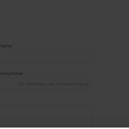
name
*
fonnummer