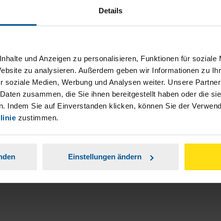
Details
nhalte und Anzeigen zu personalisieren, Funktionen für soziale
Website zu analysieren. Außerdem geben wir Informationen zu I
ch damit einverstanden, dass meine
r soziale Medien, Werbung und Analysen weiter. Unsere Partner
nen Analyse der Zugriffsquelle
 Daten zusammen, die Sie ihnen bereitgestellt haben oder die s
. Indem Sie auf Einverstanden klicken, können Sie der Verwe
linie
zustimmen.
is genommen.
*
anden
Einstellungen ändern