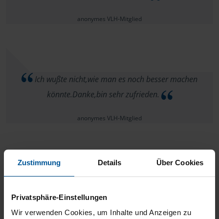
anonymes VLH-Mitglied
Ich wußte nicht,wie man es noch besser machen
könnte.Danke,bin sehr zufrieden.
anonymes VLH-Mitglied
Zustimmung
Details
Über Cookies
Sehr sympathisch , freundlich, schnell und kompetent.
Ich bin sehr zufrieden und würde Sie jederzeit
Privatsphäre-Einstellungen
weiterempfehlen.
Wir verwenden Cookies, um Inhalte und Anzeigen zu