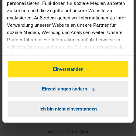
personalisieren, Funktionen für soziale Medien anbieten
J.Kaiser
zu können und die Zugriffe auf unsere Website zu
analysieren. Außerdem geben wir Informationen zu Ihrer
Verwendung unserer Website an unsere Partner für
soziale Medien, Werbung und Analysen weiter. Unsere
Partner führen diese Informationen möglicherweise mit
Nie Probleme, immer wieder diese Beratungsstelle mit
weiteren Daten zusammen, die Sie ihnen bereitgestellt
haben oder die sie im Rahmen Ihrer Nutzung der Dienste
dieser Beraterin. Fachlich einfach spitze und freundlich
gesammelt haben. Indem Sie auf Einverstanden klicken,
sowieso.
können Sie der Verwendung von Cookies, gemäß
Einverstanden
unserer
➔ Datenschutzrichtlinie
zustimmen.
anonymes VLH-Mitglied
Einstellungen ändern
Ich bin nicht einverstanden
Alles bestens
anonymes VLH-Mitglied