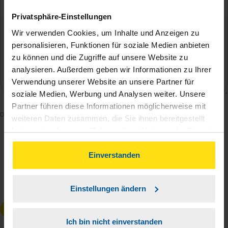
Privatsphäre-Einstellungen
Wir verwenden Cookies, um Inhalte und Anzeigen zu
personalisieren, Funktionen für soziale Medien anbieten
zu können und die Zugriffe auf unsere Website zu
analysieren. Außerdem geben wir Informationen zu Ihrer
Verwendung unserer Website an unsere Partner für
soziale Medien, Werbung und Analysen weiter. Unsere
Partner führen diese Informationen möglicherweise mit
Mit dem Absenden des Kontaktformulars erkläre ich
weiteren Daten zusammen, die Sie ihnen bereitgestellt
mich damit einverstanden, dass meine Daten zur
haben oder die sie im Rahmen Ihrer Nutzung der Dienste
Bearbeitung meines Anliegens sowie zur internen
gesammelt haben. Indem Sie auf Einverstanden klicken,
können Sie der Verwendung von Cookies, gemäß
Einverstanden
Analyse der Zugriffsquelle verwendet werden.
unserer
➔ Datenschutzrichtlinie
zustimmen.
Die
Datenschutzbestimmungen
habe ich zur
Kenntnis genommen.
*
Einstellungen ändern
Anfrage absenden
Ich bin nicht einverstanden