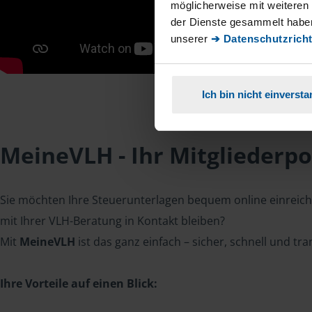
möglicherweise mit weiteren
der Dienste gesammelt haben
unserer
➔ Datenschutzricht
Ich bin nicht einverst
MeineVLH - Ihr Mitgliederpo
Sie möchten Ihre Steuerunterlagen bequem online einreiche
mit Ihrer VLH-Beratung in Kontakt bleiben?
Mit
MeineVLH
ist das ganz einfach – sicher, schnell und tr
Ihre Vorteile auf einen Blick: