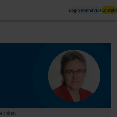
Login MeineVLH
Kontakt
reichbar.