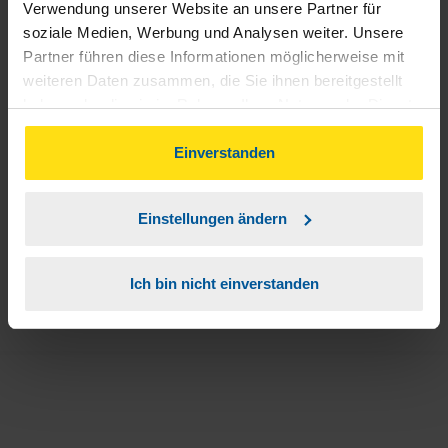
Verwendung unserer Website an unsere Partner für
Sie teilen mir mit, dass Sie MeineVLH nutzen
1
soziale Medien, Werbung und Analysen weiter. Unsere
wollen.
Partner führen diese Informationen möglicherweise mit
weiteren Daten zusammen, die Sie ihnen bereitgestellt
Sie bekommen eine E-Mail mit Ihren Zugangsdaten
2
haben oder die sie im Rahmen Ihrer Nutzung der Dienste
und einem Aktivierungslink.
gesammelt haben. Indem Sie auf Einverstanden klicken,
können Sie der Verwendung von Cookies, gemäß
Einverstanden
3
Sie erhalten von mir Ihr Einmal-Passwort.
unserer
➔ Datenschutzrichtlinie
zustimmen.
Einstellungen ändern
Aktivierungslink anklicken, Einmalpasswort
4
eingeben und los geht's.
Ich bin nicht einverstanden