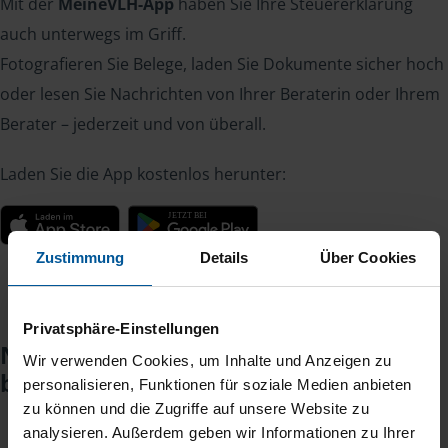
Mit der
MeineVLH-App
haben Sie Ihre Steuererklärung
auch unterwegs im Griff.
Fotografieren Sie Belege, laden Sie Dokumente sicher hoch
oder lesen Sie Nachrichten von Ihrer Beraterin oder Ihrem
Berater – jederzeit und von überall.
Laden Sie die App kostenlos herunter:
Zustimmung
Details
Über Cookies
Privatsphäre-Einstellungen
Noch keinen Zugang? So einfach
Wir verwenden Cookies, um Inhalte und Anzeigen zu
beantragen Sie ihn.
personalisieren, Funktionen für soziale Medien anbieten
zu können und die Zugriffe auf unsere Website zu
analysieren. Außerdem geben wir Informationen zu Ihrer