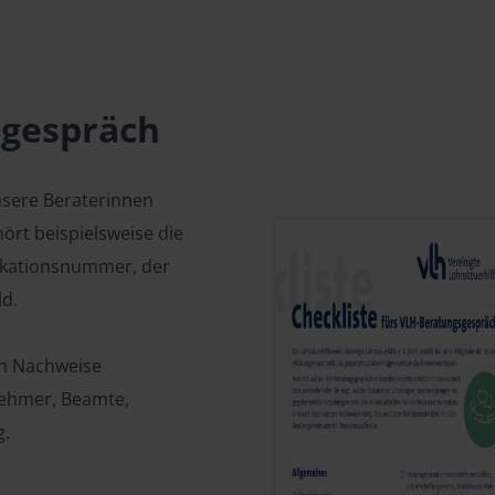
sgespräch
nsere Beraterinnen
ört beispielsweise die
fikationsnummer, der
d.
en Nachweise
tnehmer, Beamte,
g.