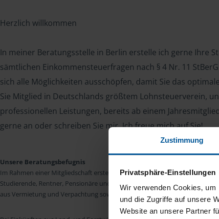
Herzlich willkommen
In meiner Beratungsstelle in Berlin erstelle ich gerne Ihre 
sämtlichen Einkommensteuerfragen nach § 4 Nr. 11 StBerG. 
sich alle Möglichkeiten ausschöpfen, damit Sie das optima
Sie Mitglied in Deutschlands größtem Lohnsteuerverein, un
professionellen Leistungen, bereits ab einem Jahresmitglie
gerne an oder schreiben Sie mir. Ich freue mich auf Sie!
Zustimmung
Unsere Beratungsbefugnis
Privatsphäre-Einstellungen
Im Rahmen einer Mitgliedschaft erstellen wir die Einkommensteuererkläru
Studierende, Rentner, Pensionäre und Unterhaltsempfänger nach § 4 Nr. 11
Wir verwenden Cookies, um I
aus Vermietung und Verpachtung sowie Kapitalerträgen sind wir in vielen Fäll
und die Zugriffe auf unsere 
Website an unsere Partner fü