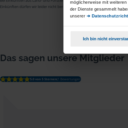
Bei Einkünften aus Land- und Forstwirtschaft, aus Gewerbebetrieb, aus selb
möglicherweise mit weiteren
Einkünften dürfen wir leider nicht beraten.
der Dienste gesammelt haben
unserer
➔ Datenschutzricht
Ich bin nicht einverst
Das sagen unsere Mitglieder
5.0 von 5 Sternen
(1 Bewertungen)