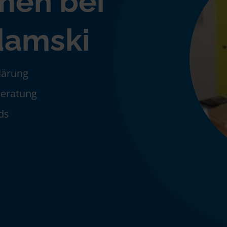
men bei
damski
klärung
Beratung
ds