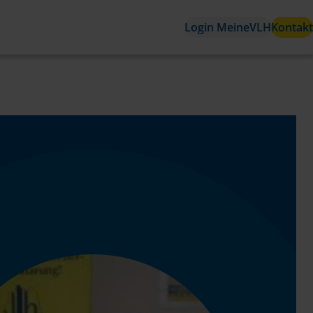
Login MeineVLH
Kontakt