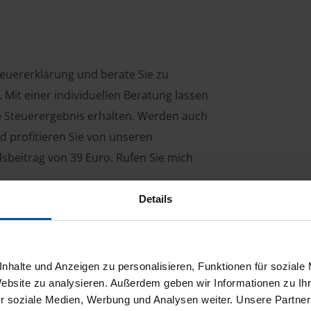
Steuererklärung und berate Sie zu
Mit einer individuellen Beratung lassen
le Steuerergebnis erhalten. Werden auch
d profitieren Sie von unseren
dsbeitrag von 39 Euro. Rufen Sie mich
Details
ng für Arbeitnehmer, Beamte, Auszubildende,
 Steuerberatungsgesetz (StBerG). Auch bei Einkünften
nhalte und Anzeigen zu personalisieren, Funktionen für soziale
en der geeignete Dienstleister für Sie.
Website zu analysieren. Außerdem geben wir Informationen zu I
r soziale Medien, Werbung und Analysen weiter. Unsere Partner