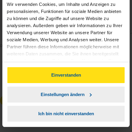
Wir verwenden Cookies, um Inhalte und Anzeigen zu
personalisieren, Funktionen für soziale Medien anbieten
zu können und die Zugriffe auf unsere Website zu
analysieren. Außerdem geben wir Informationen zu Ihrer
Verwendung unserer Website an unsere Partner für
soziale Medien, Werbung und Analysen weiter. Unsere
Mit dem Absenden des Kontaktformulars erkläre ich
Partner führen diese Informationen möglicherweise mit
mich damit einverstanden, dass meine Daten zur
weiteren Daten zusammen, die Sie ihnen bereitgestellt
haben oder die sie im Rahmen Ihrer Nutzung der Dienste
Bearbeitung meines Anliegens sowie zur internen
gesammelt haben. Indem Sie auf Einverstanden klicken,
Analyse der Zugriffsquelle verwendet werden.
können Sie der Verwendung von Cookies, gemäß
Einverstanden
Die
Datenschutzbestimmungen
habe ich zur
unserer
➔ Datenschutzrichtlinie
zustimmen.
Kenntnis genommen.
*
Einstellungen ändern
Anfrage absenden
Ich bin nicht einverstanden