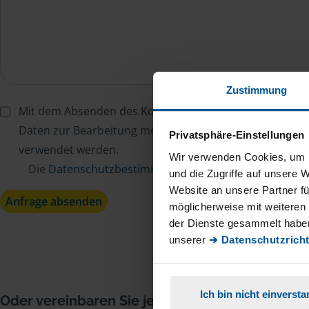
Zustimmung
Mit dem Absenden des Kontaktformulars erkläre ich mi
Daten zur Bearbeitung meines Anliegens sowie zur inter
Privatsphäre-Einstellungen
verwendet werden.
Wir verwenden Cookies, um I
Die
Datenschutzbestimmungen
habe ich zur Kenntn
und die Zugriffe auf unsere 
Website an unsere Partner fü
Anfrage absenden
möglicherweise mit weiteren
der Dienste gesammelt haben
unserer
➔ Datenschutzricht
Ich bin nicht einverst
Oder vereinbaren Sie jetzt Ihren