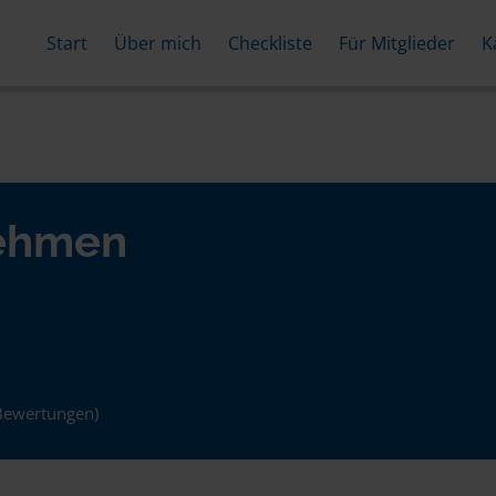
Start
Über mich
Checkliste
Für Mitglieder
K
nehmen
Bewertungen)