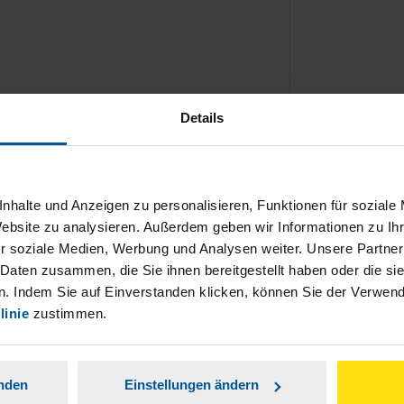
Details
ch damit einverstanden, dass meine
nen Analyse der Zugriffsquelle
nhalte und Anzeigen zu personalisieren, Funktionen für soziale
is genommen.
*
Website zu analysieren. Außerdem geben wir Informationen zu I
r soziale Medien, Werbung und Analysen weiter. Unsere Partner
 Daten zusammen, die Sie ihnen bereitgestellt haben oder die s
. Indem Sie auf Einverstanden klicken, können Sie der Verwe
linie
zustimmen.
anden
Einstellungen ändern