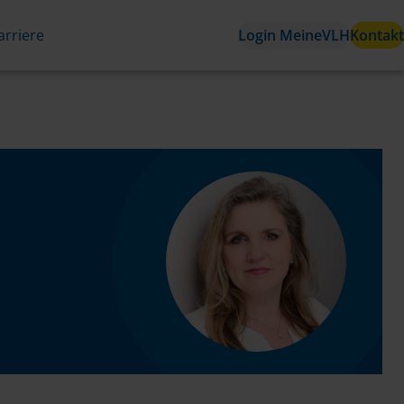
arriere
Login MeineVLH
Kontakt