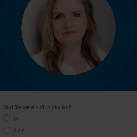
Sind Sie bereits VLH-Mitglied?
*
Ja
Nein