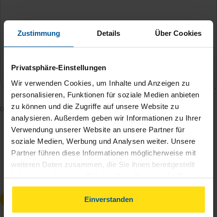
Zustimmung
Details
Über Cookies
Privatsphäre-Einstellungen
Wir verwenden Cookies, um Inhalte und Anzeigen zu
personalisieren, Funktionen für soziale Medien anbieten
zu können und die Zugriffe auf unsere Website zu
Mit dem Absenden des Kontaktformulars erkläre ich
analysieren. Außerdem geben wir Informationen zu Ihrer
mich damit einverstanden, dass meine Daten zur
Verwendung unserer Website an unsere Partner für
Bearbeitung meines Anliegens sowie zur internen
soziale Medien, Werbung und Analysen weiter. Unsere
Analyse der Zugriffsquelle verwendet werden.
Partner führen diese Informationen möglicherweise mit
Die
Datenschutzbestimmungen
habe ich zur
weiteren Daten zusammen, die Sie ihnen bereitgestellt
Kenntnis genommen.
*
haben oder die sie im Rahmen Ihrer Nutzung der Dienste
gesammelt haben. Indem Sie auf Einverstanden klicken,
Anfrage absenden
können Sie der Verwendung von Cookies, gemäß
Einverstanden
unserer
➔ Datenschutzrichtlinie
zustimmen.