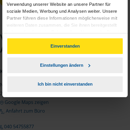
Verwendung unserer Website an unsere Partner für
soziale Medien, Werbung und Analysen weiter. Unsere
Partner führen diese Informationen möglicherweise mit
weiteren Daten zusammen, die Sie ihnen bereitgestellt
haben oder die sie im Rahmen Ihrer Nutzung der Dienste
VLH-Beratungsstelle
gesammelt haben. Indem Sie auf Einverstanden klicken,
können Sie der Verwendung von Cookies, gemäß
Einverstanden
Anja Jabareen
unserer
➔ Datenschutzrichtlinie
zustimmen.
Einstellungen ändern
Kontakt
Neuer Wall 50
Ich bin nicht einverstanden
20354 Hamburg
Google Maps zeigen
Anfahrt zum Büro
040 54755877