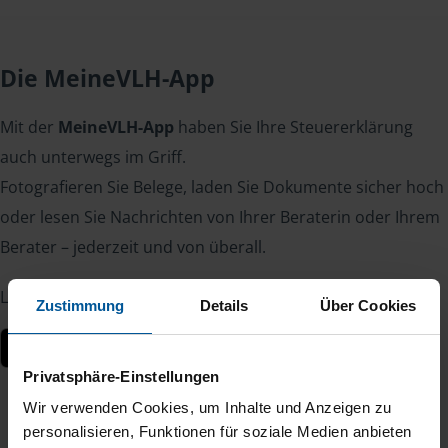
Die MeineVLH-App
Mit der
MeineVLH-App
haben Sie Ihre Steuererklärung
auch unterwegs im Griff.
Fotografieren Sie Belege, laden Sie Dokumente sicher hoch
oder lesen Sie Nachrichten von Ihrer Beraterin oder Ihrem
Berater – jederzeit und von überall.
Laden Sie die App kostenlos herunter:
Zustimmung
Details
Über Cookies
Privatsphäre-Einstellungen
Wir verwenden Cookies, um Inhalte und Anzeigen zu
personalisieren, Funktionen für soziale Medien anbieten