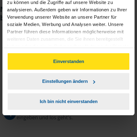
zu können und die Zugriffe auf unsere Website zu
Noch keinen Zugang? So einfach
analysieren. Außerdem geben wir Informationen zu Ihrer
beantragen Sie ihn.
Verwendung unserer Website an unsere Partner für
soziale Medien, Werbung und Analysen weiter. Unsere
Partner führen diese Informationen möglicherweise mit
weiteren Daten zusammen, die Sie ihnen bereitgestellt
Sie teilen mir mit, dass Sie MeineVLH nutzen
1
haben oder die sie im Rahmen Ihrer Nutzung der Dienste
wollen.
gesammelt haben. Indem Sie auf Einverstanden klicken,
können Sie der Verwendung von Cookies, gemäß
Einverstanden
Sie bekommen eine E-Mail mit Ihren Zugangsdaten
2
unserer
➔ Datenschutzrichtlinie
zustimmen.
und einem Aktivierungslink.
Einstellungen ändern
3
Sie erhalten von mir Ihr Einmal-Passwort.
Ich bin nicht einverstanden
Aktivierungslink anklicken, Einmalpasswort
4
eingeben und los geht's.