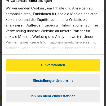
Privatsphäre-Einstellungen
Wir verwenden Cookies, um Inhalte und Anzeigen zu
personalisieren, Funktionen für soziale Medien anbieten
zu können und die Zugriffe auf unsere Website zu
analysieren. Außerdem geben wir Informationen zu Ihrer
Verwendung unserer Website an unsere Partner für
soziale Medien, Werbung und Analysen weiter. Unsere
Partner führen diese Informationen möglicherweise mit
weiteren Daten zusammen, die Sie ihnen bereitgestellt
Mit dem Absenden des Kontaktformulars erkläre ich
haben oder die sie im Rahmen Ihrer Nutzung der Dienste
mich damit einverstanden, dass meine Daten zur
gesammelt haben. Indem Sie auf Einverstanden klicken,
können Sie der Verwendung von Cookies, gemäß
Einverstanden
Bearbeitung meines Anliegens sowie zur internen
unserer
➔ Datenschutzrichtlinie
zustimmen.
Analyse der Zugriffsquelle verwendet werden.
Die
Datenschutzbestimmungen
habe ich zur
Einstellungen ändern
Kenntnis genommen.
*
Ich bin nicht einverstanden
Anfrage absenden