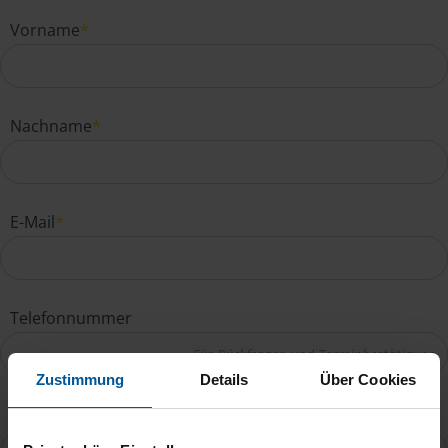
Vorname
*
Nachname
*
E-Mail
*
Telefonnummer
Zustimmung
Details
Über Cookies
Ihre Nachricht an Jens Richter
*