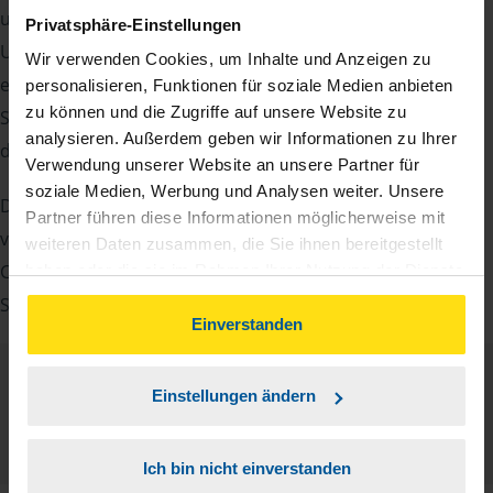
unsere Beraterinnen und Berater eine Reihe von
Privatsphäre-Einstellungen
Unterlagen von Ihnen. Dazu gehört beispielsweise die
Wir verwenden Cookies, um Inhalte und Anzeigen zu
elektronische Lohnsteuerbescheinigung, Ihre
personalisieren, Funktionen für soziale Medien anbieten
zu können und die Zugriffe auf unsere Website zu
Steueridentifikationsnummer, der Rentenbescheid oder
analysieren. Außerdem geben wir Informationen zu Ihrer
die Bescheinigung über das Kindergeld.
Verwendung unserer Website an unsere Partner für
soziale Medien, Werbung und Analysen weiter. Unsere
Damit Sie sich gut vorbereiten können und keinen der
Partner führen diese Informationen möglicherweise mit
vielen Nachweise vergessen, stellen wir Ihnen hier eine
weiteren Daten zusammen, die Sie ihnen bereitgestellt
Checkliste für Arbeitnehmer, Beamte, Auszubildende und
haben oder die sie im Rahmen Ihrer Nutzung der Dienste
gesammelt haben. Indem Sie auf Einverstanden klicken,
Studenten sowie Rentner zur Verfügung.
können Sie der Verwendung von Cookies, gemäß
Einverstanden
unserer
➔ Datenschutzrichtlinie
zustimmen.
Checkliste
Einstellungen ändern
Deutsch
PDF - 585 KB
Ich bin nicht einverstanden