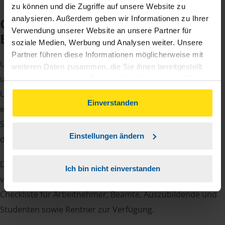
zu können und die Zugriffe auf unsere Website zu
analysieren. Außerdem geben wir Informationen zu Ihrer
Checkliste für Ihr
Verwendung unserer Website an unsere Partner für
Beratungsgespräch
soziale Medien, Werbung und Analysen weiter. Unsere
Partner führen diese Informationen möglicherweise mit
Um Ihre Steuererklärung erstellen zu können, benötigen
weiteren Daten zusammen, die Sie ihnen bereitgestellt
unsere Beraterinnen und Berater eine Reihe von
haben oder die sie im Rahmen Ihrer Nutzung der Dienste
gesammelt haben. Indem Sie auf Einverstanden klicken,
Unterlagen von Ihnen. Dazu gehört beispielsweise die
können Sie der Verwendung von Cookies, gemäß
Einverstanden
elektronische Lohnsteuerbescheinigung, Ihre
unserer
➔ Datenschutzrichtlinie
zustimmen.
Steueridentifikationsnummer, der Rentenbescheid oder
Einstellungen ändern
die Bescheinigung über das Kindergeld.
Damit Sie sich gut vorbereiten können und keinen der
Ich bin nicht einverstanden
vielen Nachweise vergessen, stellen wir Ihnen hier eine
Checkliste für Arbeitnehmer, Beamte, Auszubildende und
Studenten sowie Rentner zur Verfügung.