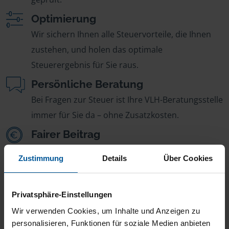
Optimierung
Wir sichern Ihnen alle Steuervorteile, die Ihnen
zustehen, und holen das optimale
Steuerergebnis für Sie raus.
Persönliche Beratung
Bei Fragen zur Steuer ist Ihre VLH-Beratungsstelle
immer für Sie da – ohne Zusatzkosten.
Fairer Beitrag
Sie zahlen für alle unsere Leistungen nur einen
Zustimmung
Details
Über Cookies
jährlichen Mitgliedsbeitrag, der sich nach Ihren
Jahreseinnahmen richtet.
Privatsphäre-Einstellungen
Wir verwenden Cookies, um Inhalte und Anzeigen zu
personalisieren, Funktionen für soziale Medien anbieten