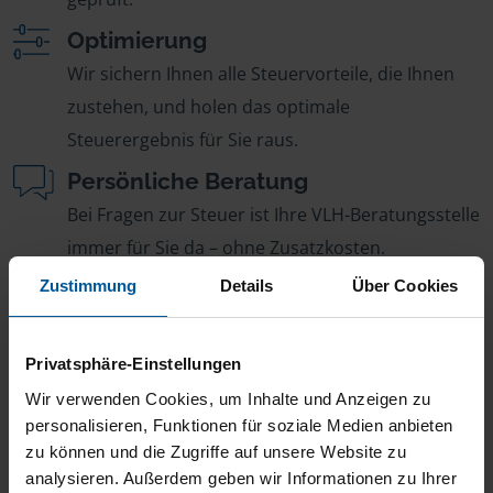
Optimierung
Wir sichern Ihnen alle Steuervorteile, die Ihnen
zustehen, und holen das optimale
Steuerergebnis für Sie raus.
Persönliche Beratung
Bei Fragen zur Steuer ist Ihre VLH-Beratungsstelle
immer für Sie da – ohne Zusatzkosten.
Fairer Beitrag
Zustimmung
Details
Über Cookies
Sie zahlen für alle unsere Leistungen nur einen
jährlichen Mitgliedsbeitrag, der sich nach Ihren
Privatsphäre-Einstellungen
Jahreseinnahmen richtet.
Wir verwenden Cookies, um Inhalte und Anzeigen zu
personalisieren, Funktionen für soziale Medien anbieten
zu können und die Zugriffe auf unsere Website zu
analysieren. Außerdem geben wir Informationen zu Ihrer