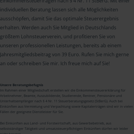
Einkommensteuerfragen nach § 4 Nr. 11 StBerG. Mit einer
individuellen Beratung lassen sich alle Möglichkeiten
ausschöpfen, damit Sie das optimale Steuerergebnis
erhalten. Werden auch Sie Mitglied in Deutschlands
größtem Lohnsteuerverein, und profitieren Sie von
unseren professionellen Leistungen, bereits ab einem
Jahresmitgliedsbeitrag von 39 Euro. Rufen Sie mich gerne
an oder schreiben Sie mir. Ich freue mich auf Sie!
Unsere Beratungsbefugnis
Im Rahmen einer Mitgliedschaft erstellen wir die Einkommensteuererklärung für
Arbeitnehmer, Beamte, Auszubildende, Studierende, Rentner, Pensionäre und
Unterhaltsempfänger nach § 4 Nr. 11 Steuerberatungsgesetz (StBerG). Auch bei
Einkünften aus Vermietung und Verpachtung sowie Kapitalerträgen sind wir in vielen
Fällen der geeignete Dienstleister für Sie.
Bei Einkünften aus Land- und Forstwirtschaft, aus Gewerbebetrieb, aus
selbstständiger Tätigkeit und umsatzsteuerpflichtigen Einkünften dürfen wir leider
nicht beraten.