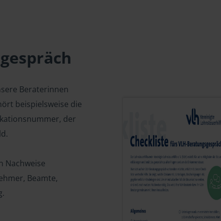
sgespräch
nsere Beraterinnen
ört beispielsweise die
fikationsnummer, der
d.
en Nachweise
tnehmer, Beamte,
g.