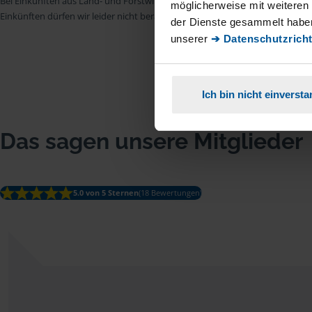
Bei Einkünften aus Land- und Forstwirtschaft, aus Gewerbebetrieb, aus selb
möglicherweise mit weiteren
Einkünften dürfen wir leider nicht beraten.
der Dienste gesammelt haben
unserer
➔ Datenschutzricht
Ich bin nicht einverst
Das sagen unsere Mitglieder
5.0 von 5 Sternen
(18 Bewertungen)