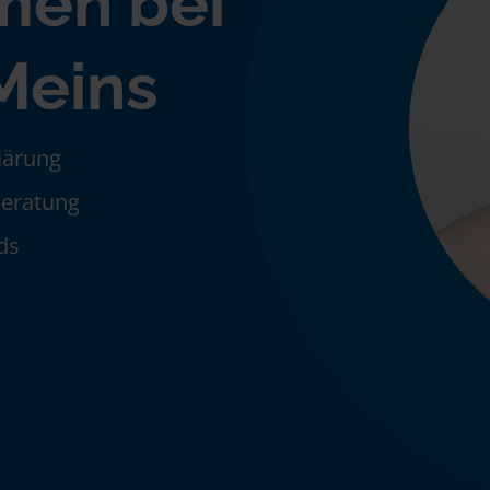
men bei
Meins
klärung
Beratung
ds