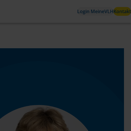
Login MeineVLH
Kontakt