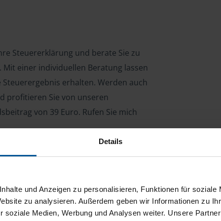
Ihre Steuererklärung und berate Sie zu
Mit einer individuellen Beratung lassen
le Steuerergebnis erhalten. Werden auch
d profitieren Sie von unseren
dsbeitrag von 39 Euro. Rufen Sie mich
Details
ng für Arbeitnehmer, Beamte, Auszubildende,
 Steuerberatungsgesetz (StBerG). Auch bei Einkünften
nhalte und Anzeigen zu personalisieren, Funktionen für soziale
en der geeignete Dienstleister für Sie.
Website zu analysieren. Außerdem geben wir Informationen zu I
r soziale Medien, Werbung und Analysen weiter. Unsere Partner