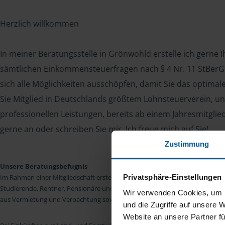
Herzlich willkommen
In meiner Beratungsstelle in Grönwohld erstelle ich gerne 
sämtlichen Einkommensteuerfragen nach § 4 Nr. 11 StBerG. 
sich alle Möglichkeiten ausschöpfen, damit Sie das optima
Sie Mitglied in Deutschlands größtem Lohnsteuerverein, un
professionellen Leistungen, bereits ab einem Jahresmitglie
gerne an oder schreiben Sie mir. Ich freue mich auf Sie!
Zustimmung
Unsere Beratungsbefugnis
Privatsphäre-Einstellungen
Im Rahmen einer Mitgliedschaft erstellen wir die Einkommensteuererkläru
Studierende, Rentner, Pensionäre und Unterhaltsempfänger nach § 4 Nr. 11
Wir verwenden Cookies, um I
aus Vermietung und Verpachtung sowie Kapitalerträgen sind wir in vielen Fäll
und die Zugriffe auf unsere 
Website an unsere Partner fü