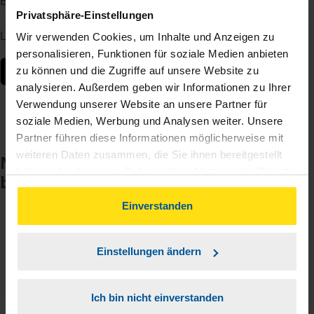
Berater – jederzeit und von überall.
Privatsphäre-Einstellungen
Laden Sie die App kostenlos herunter:
Wir verwenden Cookies, um Inhalte und Anzeigen zu
personalisieren, Funktionen für soziale Medien anbieten
zu können und die Zugriffe auf unsere Website zu
analysieren. Außerdem geben wir Informationen zu Ihrer
Verwendung unserer Website an unsere Partner für
soziale Medien, Werbung und Analysen weiter. Unsere
Partner führen diese Informationen möglicherweise mit
weiteren Daten zusammen, die Sie ihnen bereitgestellt
Noch keinen Zugang? So einfach
haben oder die sie im Rahmen Ihrer Nutzung der Dienste
beantragen Sie ihn.
gesammelt haben. Indem Sie auf Einverstanden klicken,
können Sie der Verwendung von Cookies, gemäß
Einverstanden
unserer
➔ Datenschutzrichtlinie
zustimmen.
Sie teilen mir mit, dass Sie MeineVLH nutzen
1
wollen.
Einstellungen ändern
Sie bekommen eine E-Mail mit Ihren Zugangsdaten
2
Ich bin nicht einverstanden
und einem Aktivierungslink.