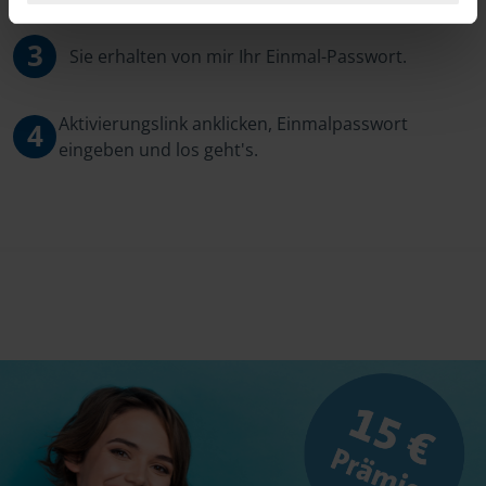
3
Sie erhalten von mir Ihr Einmal-Passwort.
Aktivierungslink anklicken, Einmalpasswort
4
eingeben und los geht's.