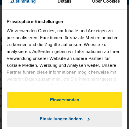
Zustimmung
Details
Über Cookies
Privatsphäre-Einstellungen
Wir verwenden Cookies, um Inhalte und Anzeigen zu
Checkliste für Ihr
personalisieren, Funktionen für soziale Medien anbieten
zu können und die Zugriffe auf unsere Website zu
Beratungsgespräch
analysieren. Außerdem geben wir Informationen zu Ihrer
Verwendung unserer Website an unsere Partner für
Um Ihre Steuererklärung erstellen zu können, benötigen
soziale Medien, Werbung und Analysen weiter. Unsere
unsere Beraterinnen und Berater eine Reihe von
Partner führen diese Informationen möglicherweise mit
Unterlagen von Ihnen. Dazu gehört beispielsweise die
weiteren Daten zusammen, die Sie ihnen bereitgestellt
haben oder die sie im Rahmen Ihrer Nutzung der Dienste
elektronische Lohnsteuerbescheinigung, Ihre
gesammelt haben. Indem Sie auf Einverstanden klicken,
Steueridentifikationsnummer, der Rentenbescheid oder
können Sie der Verwendung von Cookies, gemäß
Einverstanden
die Bescheinigung über das Kindergeld.
unserer
➔ Datenschutzrichtlinie
zustimmen.
Einstellungen ändern
Damit Sie sich gut vorbereiten können und keinen der
vielen Nachweise vergessen, stellen wir Ihnen hier eine