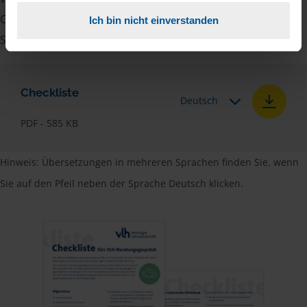
Checkliste für Arbeitnehmer, Beamte, Auszubildende und
Ich bin nicht einverstanden
Studenten sowie Rentner zur Verfügung.
Checkliste
Deutsch
PDF - 585 KB
Hinweis: Übersetzungen in mehreren Sprachen finden Sie, wenn
Sie auf den Pfeil neben der Sprache Deutsch klicken.