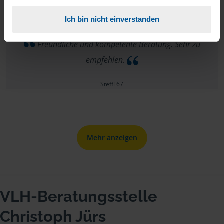
Ich bin nicht einverstanden
Freundliche und kompetente Beratung. Sehr zu
empfehlen.
Steffi 67
Mehr anzeigen
VLH-Beratungsstelle
Christoph Jürs