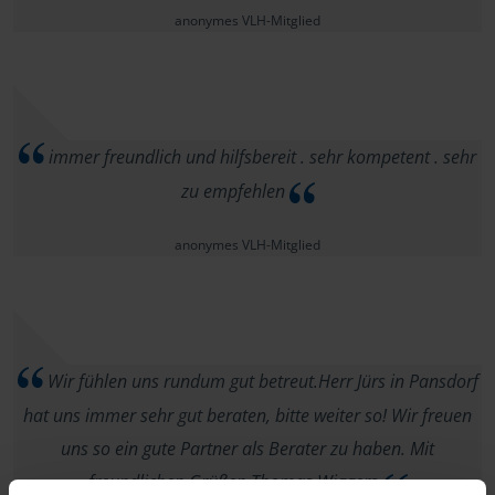
anonymes VLH-Mitglied
immer freundlich und hilfsbereit . sehr kompetent . sehr
zu empfehlen
anonymes VLH-Mitglied
Wir fühlen uns rundum gut betreut.Herr Jürs in Pansdorf
hat uns immer sehr gut beraten, bitte weiter so! Wir freuen
uns so ein gute Partner als Berater zu haben. Mit
freundlichen Grüßen Thomas Wiggers