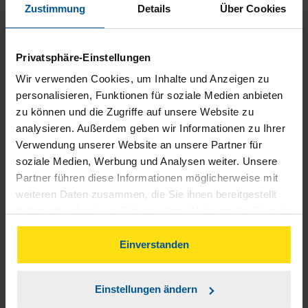
Zustimmung
Details
Über Cookies
Wiggers Thomas
Privatsphäre-Einstellungen
Wir verwenden Cookies, um Inhalte und Anzeigen zu
personalisieren, Funktionen für soziale Medien anbieten
Sehr freundlich ,Nett und kompetent,Jederzeit wieder.
zu können und die Zugriffe auf unsere Website zu
analysieren. Außerdem geben wir Informationen zu Ihrer
Uwe G.
Verwendung unserer Website an unsere Partner für
soziale Medien, Werbung und Analysen weiter. Unsere
Partner führen diese Informationen möglicherweise mit
weiteren Daten zusammen, die Sie ihnen bereitgestellt
haben oder die sie im Rahmen Ihrer Nutzung der Dienste
gesammelt haben. Indem Sie auf Einverstanden klicken,
Bin noch nicht so lange dabei, bisher aber alles sehr gut.
können Sie der Verwendung von Cookies, gemäß
Einverstanden
unserer
➔ Datenschutzrichtlinie
zustimmen.
anonymes VLH-Mitglied
Einstellungen ändern