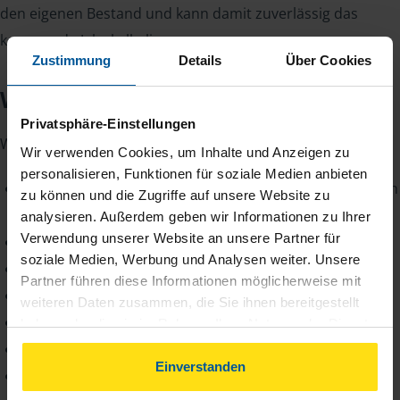
den eigenen Bestand und kann damit zuverlässig das
kommende Jahr kalkulieren.
Zustimmung
Details
Über Cookies
Wir suchen Sie
Privatsphäre-Einstellungen
Wir sind bundesweit auf der Suche nach
Wir verwenden Cookies, um Inhalte und Anzeigen zu
personalisieren, Funktionen für soziale Medien anbieten
Steuerfachangestellten (m/w/d) bzw. Steuerfachgehilfen
zu können und die Zugriffe auf unsere Website zu
(m/w/d)
analysieren. Außerdem geben wir Informationen zu Ihrer
Verwendung unserer Website an unsere Partner für
Steuerfachwirten (m/w/d)
soziale Medien, Werbung und Analysen weiter. Unsere
Geprüften Bilanzbuchhaltern (IHK) (m/w/d)
Partner führen diese Informationen möglicherweise mit
Buchführungshelfern (m/w/d)
weiteren Daten zusammen, die Sie ihnen bereitgestellt
Finanzwirten (m/w/d)
haben oder die sie im Rahmen Ihrer Nutzung der Dienste
gesammelt haben. Indem Sie auf Einverstanden klicken,
Finanzbeamten (m/w/d)
können Sie der Verwendung von Cookies, gemäß
Einverstanden
Kaufmännischen Angestellten (m/w/d)
unserer
➔ Datenschutzrichtlinie
zustimmen.