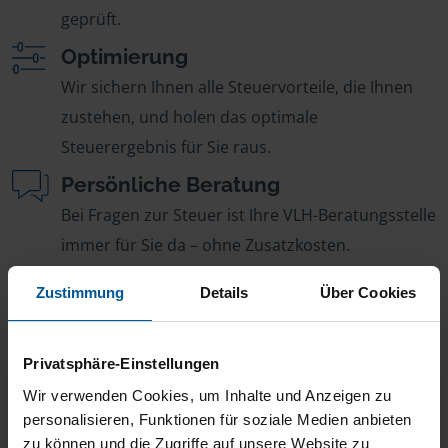
geprüft.
Optimierung
Wir sichern Ihnen alle Steuervorteile, die Ihnen
zustehen, und holen das optimale
Steuerergebnis für Sie raus.
Persönliche Beratung
Bei Fragen zur Steuer ist Ihre VLH-Beratungsstelle
immer für Sie da – ohne Zusatzkosten.
Fairer Beitrag
Zustimmung
Details
Über Cookies
Sie zahlen für alle unsere Leistungen nur einen
jährlichen Mitgliedsbeitrag, der sich nach Ihren
Privatsphäre-Einstellungen
Jahreseinnahmen richtet.
Wir verwenden Cookies, um Inhalte und Anzeigen zu
personalisieren, Funktionen für soziale Medien anbieten
zu können und die Zugriffe auf unsere Website zu