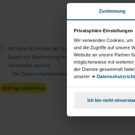
Zustimmung
Privatsphäre-Einstellungen
Wir verwenden Cookies, um I
und die Zugriffe auf unsere 
Mit dem Absenden des Kontaktformulars erkläre ich mi
Website an unsere Partner fü
Daten zur Bearbeitung meines Anliegens sowie zur inter
möglicherweise mit weiteren
verwendet werden.
der Dienste gesammelt haben
Die
Datenschutzbestimmungen
habe ich zur Kenntn
unserer
➔ Datenschutzricht
Anfrage absenden
Ich bin nicht einverst