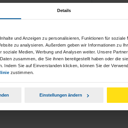
Details
nhalte und Anzeigen zu personalisieren, Funktionen für soziale
Website zu analysieren. Außerdem geben wir Informationen zu I
ch damit einverstanden, dass meine
r soziale Medien, Werbung und Analysen weiter. Unsere Partner
nen Analyse der Zugriffsquelle
 Daten zusammen, die Sie ihnen bereitgestellt haben oder die s
. Indem Sie auf Einverstanden klicken, können Sie der Verwe
is genommen.
*
linie
zustimmen.
anden
Einstellungen ändern