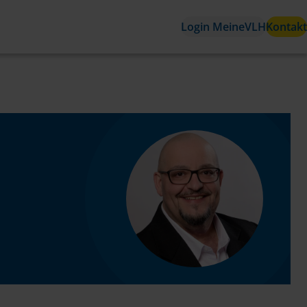
Login MeineVLH
Kontakt