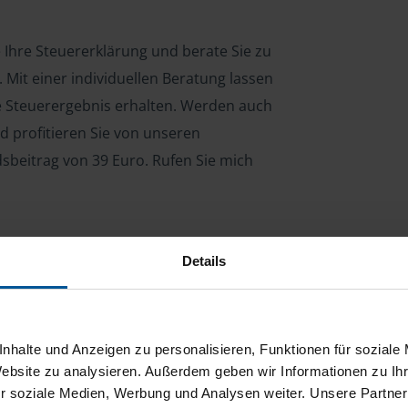
e Ihre Steuererklärung und berate Sie zu
Mit einer individuellen Beratung lassen
le Steuerergebnis erhalten. Werden auch
d profitieren Sie von unseren
dsbeitrag von 39 Euro. Rufen Sie mich
Details
ng für Arbeitnehmer, Beamte, Auszubildende,
 Steuerberatungsgesetz (StBerG). Auch bei Einkünften
en der geeignete Dienstleister für Sie.
nhalte und Anzeigen zu personalisieren, Funktionen für soziale
stständiger Tätigkeit und umsatzsteuerpflichtigen
Website zu analysieren. Außerdem geben wir Informationen zu I
r soziale Medien, Werbung und Analysen weiter. Unsere Partner