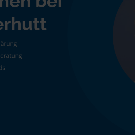
men bei
erhutt
klärung
Beratung
ds