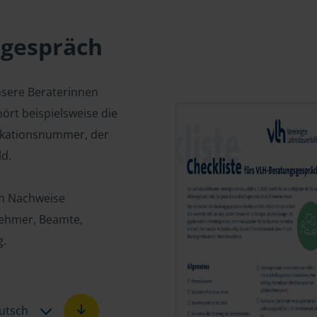
sgespräch
nsere Beraterinnen
ört beispielsweise die
fikationsnummer, der
d.
en Nachweise
tnehmer, Beamte,
g.
utsch