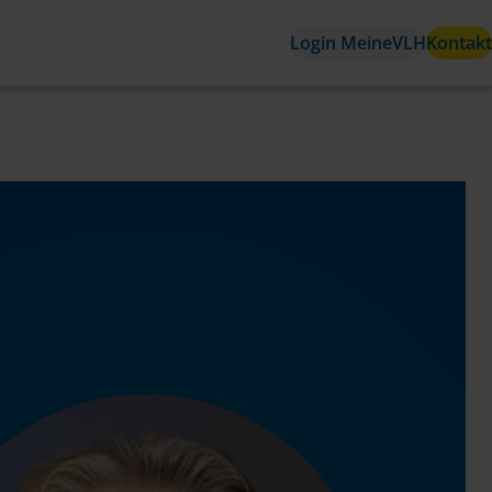
Login MeineVLH
Kontakt