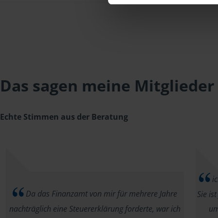
Das sagen meine Mitglieder
Echte Stimmen aus der Beratung
ic
Da das Finanzamt von mir für mehrere Jahre
Sie is
nachträglich eine Steuererklärung forderte, war ich
um