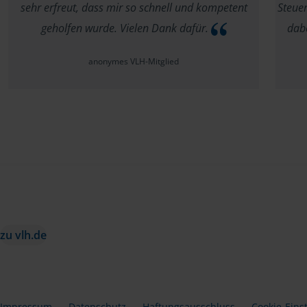
sehr erfreut, dass mir so schnell und kompetent
Steuer
geholfen wurde. Vielen Dank dafür.
dabe
anonymes VLH-Mitglied
zu vlh.de
Impressum
Datenschutz
Haftungsausschluss
Cookie-Eins