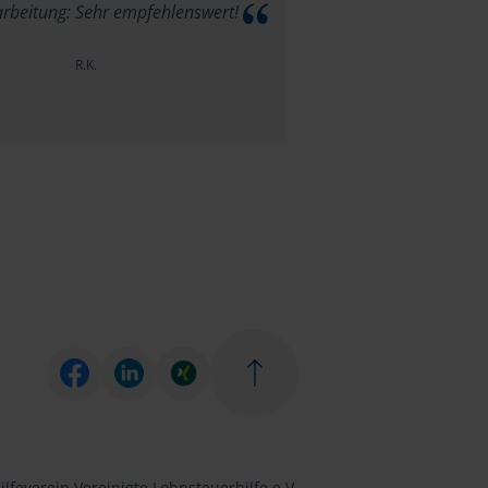
arbeitung: Sehr empfehlenswert!
R.K.
lfeverein Vereinigte Lohnsteuerhilfe e.V.