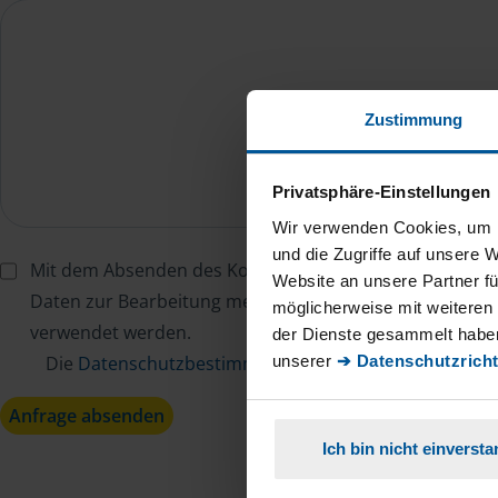
Zustimmung
Privatsphäre-Einstellungen
Wir verwenden Cookies, um I
und die Zugriffe auf unsere 
Mit dem Absenden des Kontaktformulars erkläre ich mi
Website an unsere Partner fü
Daten zur Bearbeitung meines Anliegens sowie zur inter
möglicherweise mit weiteren
verwendet werden.
der Dienste gesammelt haben
unserer
➔ Datenschutzricht
Die
Datenschutzbestimmungen
habe ich zur Kenntn
Anfrage absenden
Ich bin nicht einverst