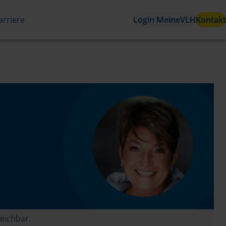
arriere
Login MeineVLH
Kontakt
reichbar.