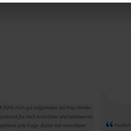
h fühle mich gut aufgehoben bei Frau Remke.
t jederzeit für mich erreichbar und beantwortet
Fachlich
gehend jede Frage. Bisher hat mein Mann