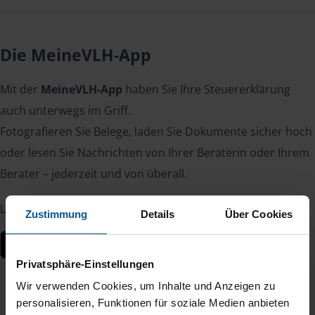
Die MeineVLH-App
Mit der
MeineVLH-App
haben Sie Ihre Steuererklärung
auch unterwegs im Griff.
Fotografieren Sie Belege, laden Sie Dokumente sicher hoch
oder lesen Sie Nachrichten von Ihrer Beraterin oder Ihrem
Berater – jederzeit und von überall.
Laden Sie die App kostenlos herunter:
Zustimmung
Details
Über Cookies
Privatsphäre-Einstellungen
Wir verwenden Cookies, um Inhalte und Anzeigen zu
personalisieren, Funktionen für soziale Medien anbieten