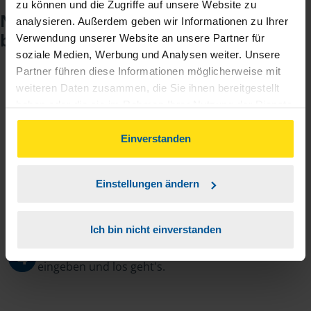
zu können und die Zugriffe auf unsere Website zu
Noch keinen Zugang? So einfach
analysieren. Außerdem geben wir Informationen zu Ihrer
beantragen Sie ihn.
Verwendung unserer Website an unsere Partner für
soziale Medien, Werbung und Analysen weiter. Unsere
Partner führen diese Informationen möglicherweise mit
weiteren Daten zusammen, die Sie ihnen bereitgestellt
Sie teilen mir mit, dass Sie MeineVLH nutzen
1
haben oder die sie im Rahmen Ihrer Nutzung der Dienste
wollen.
gesammelt haben. Indem Sie auf Einverstanden klicken,
können Sie der Verwendung von Cookies, gemäß
Einverstanden
Sie bekommen eine E-Mail mit Ihren Zugangsdaten
2
unserer
➔ Datenschutzrichtlinie
zustimmen.
und einem Aktivierungslink.
Einstellungen ändern
3
Sie erhalten von mir Ihr Einmal-Passwort.
Ich bin nicht einverstanden
Aktivierungslink anklicken, Einmalpasswort
4
eingeben und los geht's.