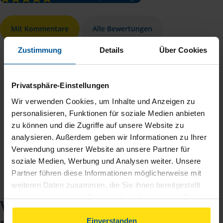
Mit Kommentare
Alle Bewertungen
Zustimmung
Details
Über Cookies
Privatsphäre-Einstellungen
Wir verwenden Cookies, um Inhalte und Anzeigen zu
Wir haben keine Beanstandungen alles super
personalisieren, Funktionen für soziale Medien anbieten
zu können und die Zugriffe auf unsere Website zu
anonymes VLH-Mitglied
analysieren. Außerdem geben wir Informationen zu Ihrer
Verwendung unserer Website an unsere Partner für
soziale Medien, Werbung und Analysen weiter. Unsere
Partner führen diese Informationen möglicherweise mit
weiteren Daten zusammen, die Sie ihnen bereitgestellt
haben oder die sie im Rahmen Ihrer Nutzung der Dienste
VLH-Beratungsstelle
gesammelt haben. Indem Sie auf Einverstanden klicken,
können Sie der Verwendung von Cookies, gemäß
Einverstanden