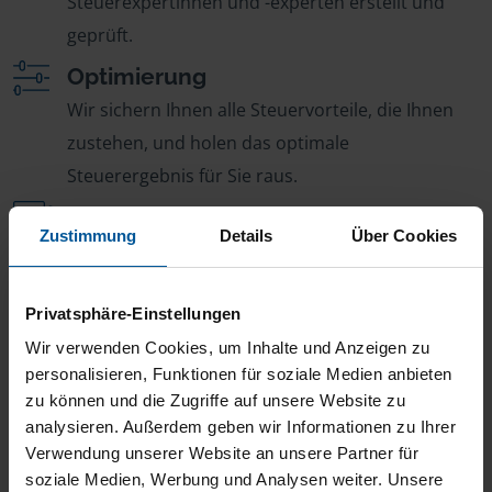
Steuerexpertinnen und -experten erstellt und
geprüft.
Optimierung
Wir sichern Ihnen alle Steuervorteile, die Ihnen
zustehen, und holen das optimale
Steuerergebnis für Sie raus.
Persönliche Beratung
Zustimmung
Details
Über Cookies
Bei Fragen zur Steuer ist Ihre VLH-Beratungsstelle
immer für Sie da – ohne Zusatzkosten.
Privatsphäre-Einstellungen
Fairer Beitrag
Wir verwenden Cookies, um Inhalte und Anzeigen zu
Sie zahlen für alle unsere Leistungen nur einen
personalisieren, Funktionen für soziale Medien anbieten
jährlichen Mitgliedsbeitrag, der sich nach Ihren
zu können und die Zugriffe auf unsere Website zu
Jahreseinnahmen richtet.
analysieren. Außerdem geben wir Informationen zu Ihrer
Verwendung unserer Website an unsere Partner für
soziale Medien, Werbung und Analysen weiter. Unsere