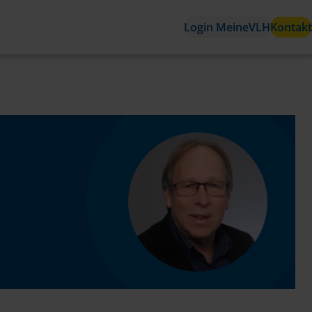
Login MeineVLH
Kontakt