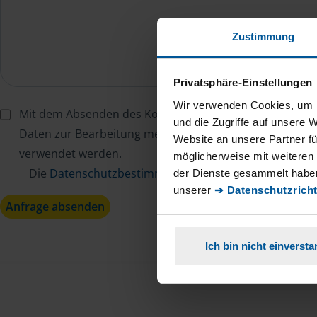
Zustimmung
Privatsphäre-Einstellungen
Wir verwenden Cookies, um I
Mit dem Absenden des Kontaktformulars erkläre ich mi
und die Zugriffe auf unsere 
Daten zur Bearbeitung meines Anliegens sowie zur inter
Website an unsere Partner fü
verwendet werden.
möglicherweise mit weiteren
Die
Datenschutzbestimmungen
habe ich zur Kenntn
der Dienste gesammelt haben
unserer
➔ Datenschutzricht
Anfrage absenden
Ich bin nicht einverst