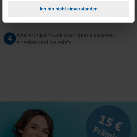
Ich bin nicht einverstanden
3
Sie erhalten von mir Ihr Einmal-Passwort.
Aktivierungslink anklicken, Einmalpasswort
4
eingeben und los geht's.