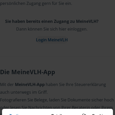
persönlichen Zugang gern für Sie ein.
Sie haben bereits einen Zugang zu MeineVLH?
Dann können Sie sich hier einloggen.
Login MeineVLH
Die MeineVLH-App
Mit der
MeineVLH-App
haben Sie Ihre Steuererklärung
auch unterwegs im Griff.
Fotografieren Sie Belege, laden Sie Dokumente sicher hoch
oder lesen Sie Nachrichten von Ihrer Beraterin oder Ihrem