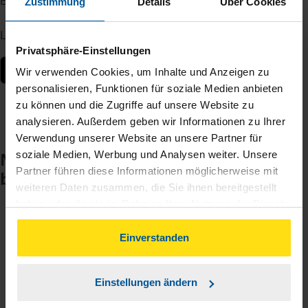
Berater – jederzeit und von überall.
Zustimmung
Details
Über Cookies
Laden Sie die App kostenlos herunter:
Privatsphäre-Einstellungen
Wir verwenden Cookies, um Inhalte und Anzeigen zu
personalisieren, Funktionen für soziale Medien anbieten
zu können und die Zugriffe auf unsere Website zu
analysieren. Außerdem geben wir Informationen zu Ihrer
Verwendung unserer Website an unsere Partner für
Noch keinen Zugang? So einfach
soziale Medien, Werbung und Analysen weiter. Unsere
Partner führen diese Informationen möglicherweise mit
beantragen Sie ihn.
weiteren Daten zusammen, die Sie ihnen bereitgestellt
haben oder die sie im Rahmen Ihrer Nutzung der Dienste
gesammelt haben. Indem Sie auf Einverstanden klicken,
Sie teilen mir mit, dass Sie MeineVLH nutzen
1
können Sie der Verwendung von Cookies, gemäß
Einverstanden
wollen.
unserer
➔ Datenschutzrichtlinie
zustimmen.
Einstellungen ändern
Sie bekommen eine E-Mail mit Ihren Zugangsdaten
2
und einem Aktivierungslink.