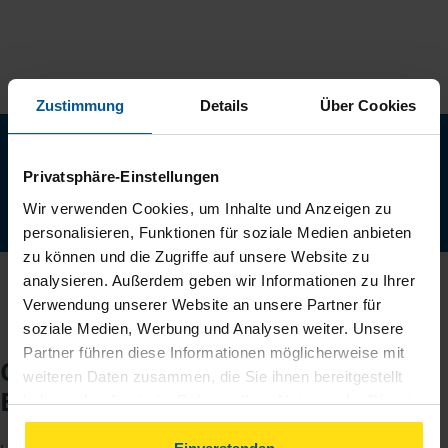
Zustimmung
Details
Über Cookies
Neu: Jetzt auch digital Mitglied werden!
Schnell, einfach und komplett online - ohne Termin.
Privatsphäre-Einstellungen
Wir verwenden Cookies, um Inhalte und Anzeigen zu
Jetzt digital starten
personalisieren, Funktionen für soziale Medien anbieten
zu können und die Zugriffe auf unsere Website zu
analysieren. Außerdem geben wir Informationen zu Ihrer
Verwendung unserer Website an unsere Partner für
soziale Medien, Werbung und Analysen weiter. Unsere
Partner führen diese Informationen möglicherweise mit
Checkliste für Ihr
weiteren Daten zusammen, die Sie ihnen bereitgestellt
Beratungsgespräch
haben oder die sie im Rahmen Ihrer Nutzung der Dienste
gesammelt haben. Indem Sie auf Einverstanden klicken,