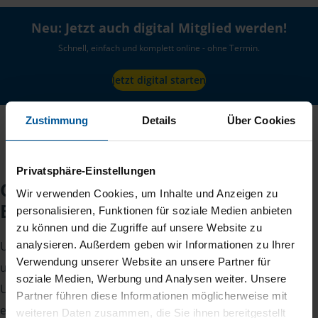
Neu: Jetzt auch digital Mitglied werden!
Schnell, einfach und komplett online - ohne Termin.
Jetzt digital starten
Zustimmung
Details
Über Cookies
Privatsphäre-Einstellungen
Checkliste für Ihr
Wir verwenden Cookies, um Inhalte und Anzeigen zu
Beratungsgespräch
personalisieren, Funktionen für soziale Medien anbieten
zu können und die Zugriffe auf unsere Website zu
analysieren. Außerdem geben wir Informationen zu Ihrer
Um Ihre Steuererklärung erstellen zu können, benötigen
Verwendung unserer Website an unsere Partner für
unsere Beraterinnen und Berater eine Reihe von
soziale Medien, Werbung und Analysen weiter. Unsere
Unterlagen von Ihnen. Dazu gehört beispielsweise die
Partner führen diese Informationen möglicherweise mit
elektronische Lohnsteuerbescheinigung, Ihre
weiteren Daten zusammen, die Sie ihnen bereitgestellt