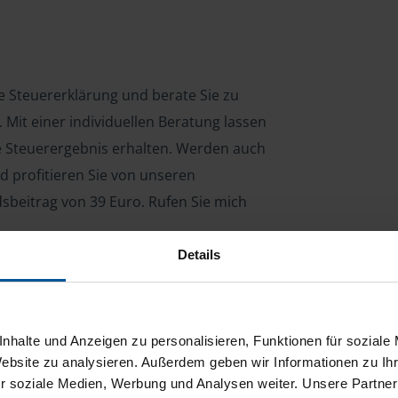
re Steuererklärung und berate Sie zu
Mit einer individuellen Beratung lassen
le Steuerergebnis erhalten. Werden auch
d profitieren Sie von unseren
dsbeitrag von 39 Euro. Rufen Sie mich
Details
ng für Arbeitnehmer, Beamte, Auszubildende,
 Steuerberatungsgesetz (StBerG). Auch bei Einkünften
nhalte und Anzeigen zu personalisieren, Funktionen für soziale
en der geeignete Dienstleister für Sie.
Website zu analysieren. Außerdem geben wir Informationen zu I
r soziale Medien, Werbung und Analysen weiter. Unsere Partner