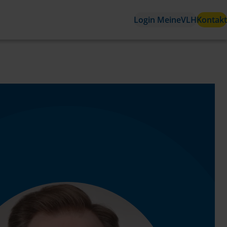
Login MeineVLH
Kontakt