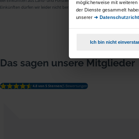
Bei Einkünften aus Land- und Forstwirtschaft, aus Gewerbebetrieb, aus selb
möglicherweise mit weiteren
Einkünften dürfen wir leider nicht beraten.
der Dienste gesammelt haben
unserer
➔ Datenschutzricht
Ich bin nicht einverst
Das sagen unsere Mitglieder
4.8 von 5 Sternen
(5 Bewertungen)