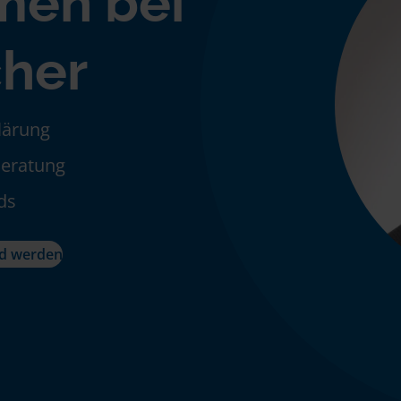
men bei
her
klärung
Beratung
ds
ed werden