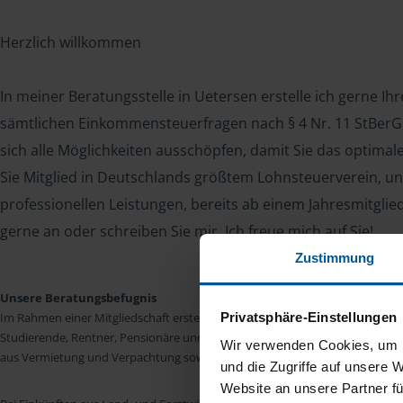
Herzlich willkommen
In meiner Beratungsstelle in Uetersen erstelle ich gerne Ih
sämtlichen Einkommensteuerfragen nach § 4 Nr. 11 StBerG. 
sich alle Möglichkeiten ausschöpfen, damit Sie das optima
Sie Mitglied in Deutschlands größtem Lohnsteuerverein, un
professionellen Leistungen, bereits ab einem Jahresmitglie
gerne an oder schreiben Sie mir. Ich freue mich auf Sie!
Zustimmung
Unsere Beratungsbefugnis
Privatsphäre-Einstellungen
Im Rahmen einer Mitgliedschaft erstellen wir die Einkommensteuererkläru
Studierende, Rentner, Pensionäre und Unterhaltsempfänger nach § 4 Nr. 11
Wir verwenden Cookies, um I
aus Vermietung und Verpachtung sowie Kapitalerträgen sind wir in vielen Fäll
und die Zugriffe auf unsere 
Website an unsere Partner fü