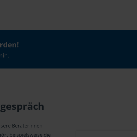
erden!
min.
sgespräch
nsere Beraterinnen
ört beispielsweise die